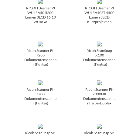
RICOH Beamer PJ
RICOH Beamer PJ
WUL5A50 5200
WUL5A40ST 4500
Lumen 3LCD 16:10
Lumen 3LCD
WUXGA
Kurzprojektion
Ricoh Scanner FI-
Ricoh ScanSnap
7280
iX100
Dokumentenscanne
Dokumentenscanne
r (Fujitsu)
r (Fujitsu)
Ricoh Scanner FI-
Ricoh Scanner FI-
7700
7300NX
Dokumentenscanne
Dokumentenscanne
r (Fujitsu)
r Farbe-Duplex
Ricoh ScanSnap SP-
Ricoh ScanSnap SP-