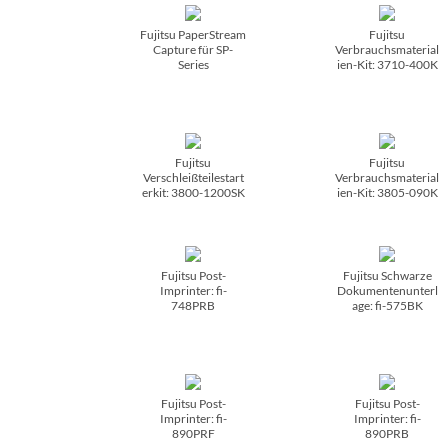
Fujitsu PaperStream
Fujitsu
Capture für SP-
Verbrauchsmaterial
Series
ien-Kit: 3710-400K
Fujitsu
Fujitsu
Verschleißteilestart
Verbrauchsmaterial
erkit: 3800-1200SK
ien-Kit: 3805-090K
Fujitsu Post-
Fujitsu Schwarze
Imprinter: fi-
Dokumentenunterl
748PRB
age: fi-575BK
Fujitsu Post-
Fujitsu Post-
Imprinter: fi-
Imprinter: fi-
890PRF
890PRB