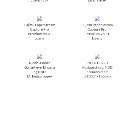
Lizenz fi/­SP
Lizenz fi/­SP
Fujitsu PaperStream
Fujitsu PaperStream
Capture Pro
Capture Pro
Premium V5 2J
Premium V5 3J
Lizenz
Lizenz
Ricoh 3 Jahre
RICOH GV 3J
Garantieverlängeru
Austauschsvc. NBD
ng NBD
iX500/­SV600/­
(Arbeitsgruppe)
ix1500/­ix1300 ua