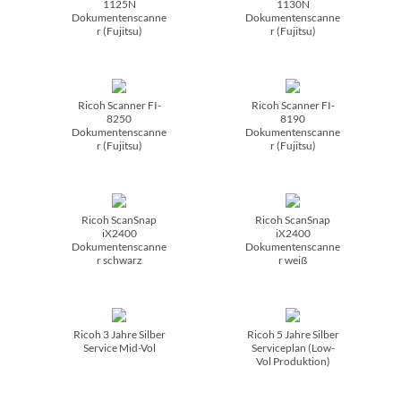
1125N
1130N
Dokumentenscanne
Dokumentenscanne
r (Fujitsu)
r (Fujitsu)
Ricoh Scanner FI-
Ricoh Scanner FI-
8250
8190
Dokumentenscanne
Dokumentenscanne
r (Fujitsu)
r (Fujitsu)
Ricoh ScanSnap
Ricoh ScanSnap
iX2400
iX2400
Dokumentenscanne
Dokumentenscanne
r schwarz
r weiß
Ricoh 3 Jahre Silber
Ricoh 5 Jahre Silber
Service Mid-Vol
Serviceplan (Low-
Vol Produktion)