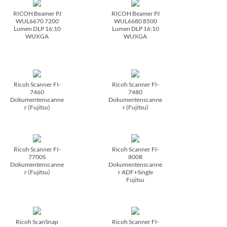
RICOH Beamer PJ
RICOH Beamer PJ
WUL6670 7200
WUL6680 8500
Lumen DLP 16:10
Lumen DLP 16:10
WUXGA
WUXGA
Ricoh Scanner FI-
Ricoh Scanner FI-
7460
7480
Dokumentenscanne
Dokumentenscanne
r (Fujitsu)
r (Fujitsu)
Ricoh Scanner FI-
Ricoh Scanner FI-
7700S
800R
Dokumentenscanne
Dokumentenscanne
r (Fujitsu)
r ADF+Single
Fujitsu
Ricoh ScanSnap
Ricoh Scanner FI-