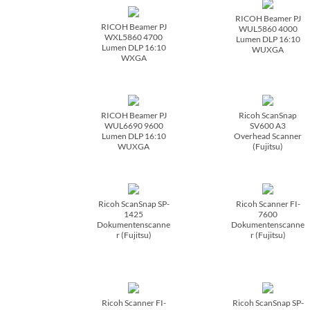
RICOH Beamer PJ
RICOH Beamer PJ
WUL5860 4000
WXL5860 4700
Lumen DLP 16:10
Lumen DLP 16:10
WUXGA
WXGA
RICOH Beamer PJ
Ricoh ScanSnap
WUL6690 9600
SV600 A3
Lumen DLP 16:10
Overhead Scanner
WUXGA
(Fujitsu)
Ricoh ScanSnap SP-
Ricoh Scanner FI-
1425
7600
Dokumentenscanne
Dokumentenscanne
r (Fujitsu)
r (Fujitsu)
Ricoh Scanner FI-
Ricoh ScanSnap SP-