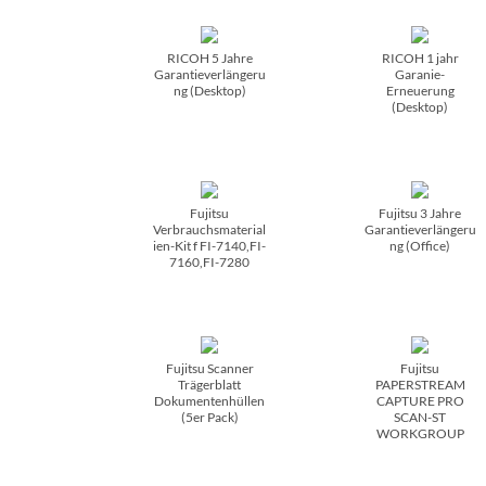
RICOH 5 Jahre
RICOH 1 jahr
Garantieverlängeru
Garanie-
ng (Desktop)
Erneuerung
(Desktop)
Fujitsu
Fujitsu 3 Jahre
Verbrauchsmaterial
Garantieverlängeru
ien-Kit f FI-7140,FI-
ng (Office)
7160,FI-7280
Fujitsu Scanner
Fujitsu
Trägerblatt
PAPERSTREAM
Dokumentenhüllen
CAPTURE PRO
(5er Pack)
SCAN-ST
WORKGROUP