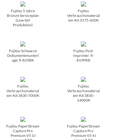
Fujitsu 5 Jahre
Fujitsu
Bronze Serviceplan
Verbrauchsmaterial
(Low-Vol
ien-Kit 3575-600K
Produktion)
Fujitsu Schwarze
Fujitsu Post-
Dokumentenunterl
Imprinter: fi-
age: fi-829BK
819PRB
Fujitsu
Fujitsu
Verbrauchsmaterial
Verbrauchsmaterial
ien-Kit 3830-7000K
ien-Kit 3830-
14000K
Fujitsu PaperStream
Fujitsu PaperStream
Capture Pro
Capture Pro
Premium V5 3J
Premium V5 4J