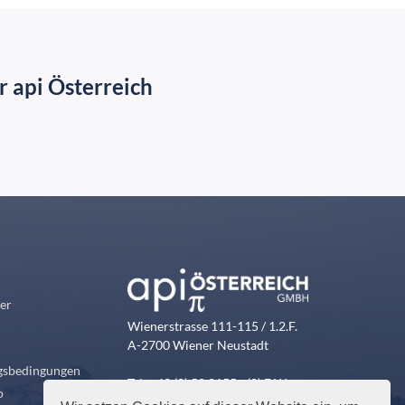
 api Österreich
er
Wienerstrasse 111-115 / 1.2.F.
n
A-2700 Wiener Neustadt
ngsbedingungen
Tel: +43 (0) 50 2155 - (0) DW
o
vertrieb@api-oesterreich.at