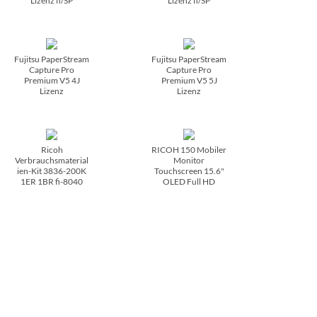
Lizenz fi/­SP
Lizenz fi/­SP
Fujitsu PaperStream
Fujitsu PaperStream
Capture Pro
Capture Pro
Premium V5 4J
Premium V5 5J
Lizenz
Lizenz
Ricoh
RICOH 150 Mobiler
Verbrauchsmaterial
Monitor
ien-Kit 3836-200K
Touchscreen 15.6"
1ER 1BR fi-8040
OLED Full HD