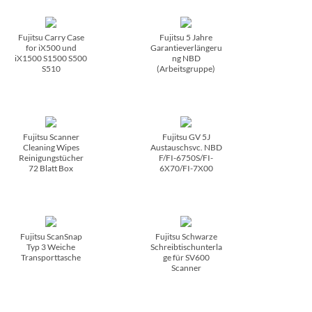
Fujitsu Carry Case
Fujitsu 5 Jahre
for iX500 und
Garantieverlängeru
iX1500 S1500 S500
ng NBD
S510
(Arbeitsgruppe)
Fujitsu Scanner
Fujitsu GV 5J
Cleaning Wipes
Austauschsvc. NBD
Reinigungstücher
F/­FI-6750S/­FI-
72 Blatt Box
6X70/­FI-7X00
Fujitsu ScanSnap
Fujitsu Schwarze
Typ 3 Weiche
Schreibtischunterla
Transporttasche
ge für SV600
Scanner