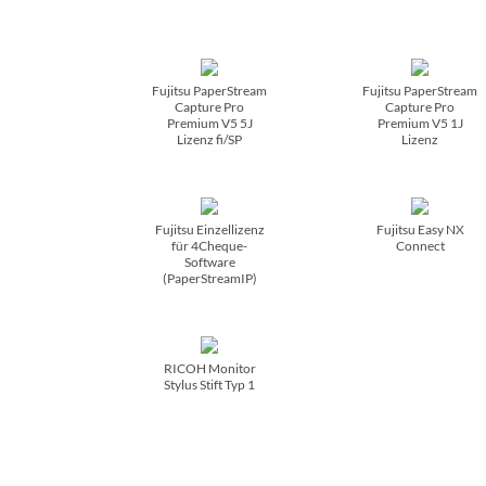
Fujitsu PaperStream
Fujitsu PaperStream
Capture Pro
Capture Pro
Premium V5 5J
Premium V5 1J
Lizenz fi/­SP
Lizenz
Fujitsu Einzellizenz
Fujitsu Easy NX
für 4Cheque-
Connect
Software
(PaperStreamIP)
RICOH Monitor
Stylus Stift Typ 1