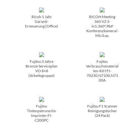
Ricoh 1 Jahr
RICOH Meeting
Garanti-
360 V2 3-
Erneuerung (Office)
in1,360°,P&P
Konferenzkamera/­
Mic/­Lsp.
Fujitsu 3 Jahre
Fujitsu
Bronze Serviceplan
Verbrauchsmaterial
VO 8+8
ien-Kit f FI-
(Arbeitsgruppe)
70230,N7100,N71
00A
Fujitsu
Fujitsu F1 Scanner
Tintenpatrone für
Reinigungstücher
Imprinter FI-
(24 Pack)
C200PC