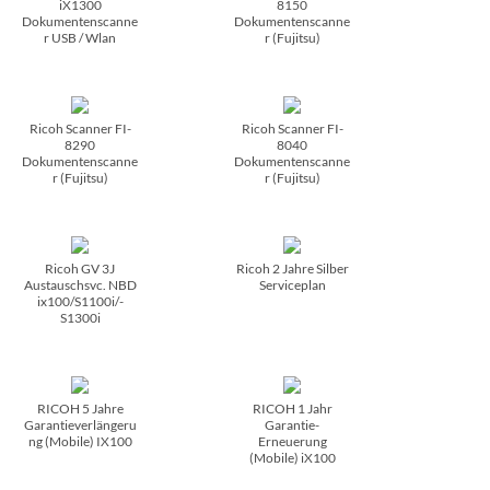
iX1300
8150
Dokumentenscanne
Dokumentenscanne
r USB /­ Wlan
r (Fujitsu)
Ricoh Scanner FI-
Ricoh Scanner FI-
8290
8040
Dokumentenscanne
Dokumentenscanne
r (Fujitsu)
r (Fujitsu)
Ricoh GV 3J
Ricoh 2 Jahre Silber
Austauschsvc. NBD
Serviceplan
ix100/­S1100i/­
S1300i
RICOH 5 Jahre
RICOH 1 Jahr
Garantieverlängeru
Garantie-
ng (Mobile) IX100
Erneuerung
(Mobile) iX100