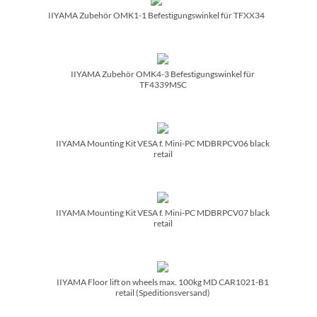
IIYAMA Zubehör OMK1-1 Befestigungswinkel für TFXX34
IIYAMA Zubehör OMK4-3 Befestigungswinkel für
TF4339MSC
IIYAMA Mounting Kit VESA f. Mini-PC MDBRPCV06 black
retail
IIYAMA Mounting Kit VESA f. Mini-PC MDBRPCV07 black
retail
IIYAMA Floor lift on wheels max. 100kg MD CAR1021-B1
retail (Speditionsversand)