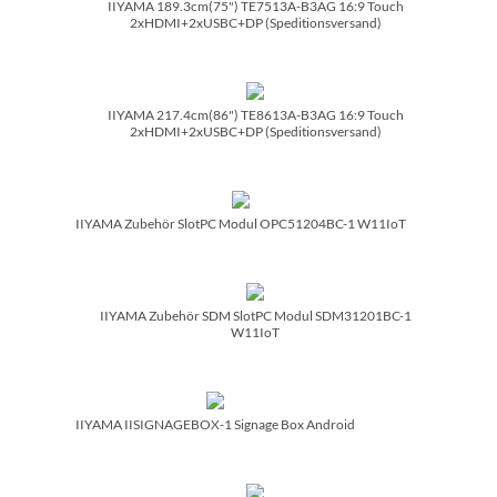
IIYAMA 189.3cm(75") TE7513A-B3AG 16:9 Touch
2xHDMI+2xUSBC+DP (Speditionsversand)
IIYAMA 217.4cm(86") TE8613A-B3AG 16:9 Touch
2xHDMI+2xUSBC+DP (Speditionsversand)
IIYAMA Zubehör SlotPC Modul OPC51204BC-1 W11IoT
IIYAMA Zubehör SDM SlotPC Modul SDM31201BC-1
W11IoT
IIYAMA IISIGNAGEBOX-1 Signage Box Android