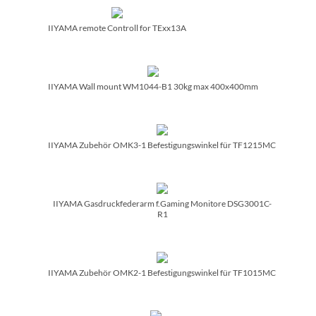
IIYAMA remote Controll for TExx13A
IIYAMA Wall mount WM1044-B1 30kg max 400x400mm
IIYAMA Zubehör OMK3-1 Befestigungswinkel für TF1215MC
IIYAMA Gasdruckfederarm f.Gaming Monitore DSG3001C-
R1
IIYAMA Zubehör OMK2-1 Befestigungswinkel für TF1015MC