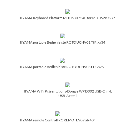
IIYAMA Keyboard Platform MD 063B7240 for MD 062B7275
IIYAMA portable Bedienleiste RC TOUCHV01 T(F)xx34
IIYAMA portable Bedienleiste RC TOUCHV03 f.TFxx39
IIYAMA WiFi Präsentations-Dongle WP D002 USB-C inkl.
USB-A retail
IIYAMA remote Controll RC REMOTEV09 ab 40"