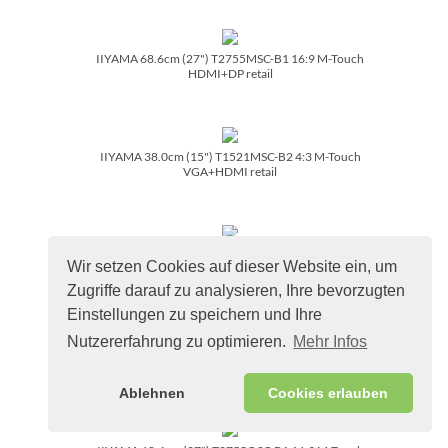
IIYAMA 68.6cm (27") T2755MSC-B1 16:9 M-Touch
HDMI+DP retail
IIYAMA 38.0cm (15") T1521MSC-B2 4:3 M-Touch
VGA+HDMI retail
IIYAMA 68.6cm (27") T2752MSC-B1 16:9 M-Touch
Wir setzen Cookies auf dieser Website ein, um
HDMI+DP IPS retail
Zugriffe darauf zu analysieren, Ihre bevorzugten
Einstellungen zu speichern und Ihre
Nutzererfahrung zu optimieren.
Mehr Infos
IIYAMA 43,0cm (17") T1721MSC-B2 5:4 M-Touch
HDMI+VGA retail
Ablehnen
Cookies erlauben