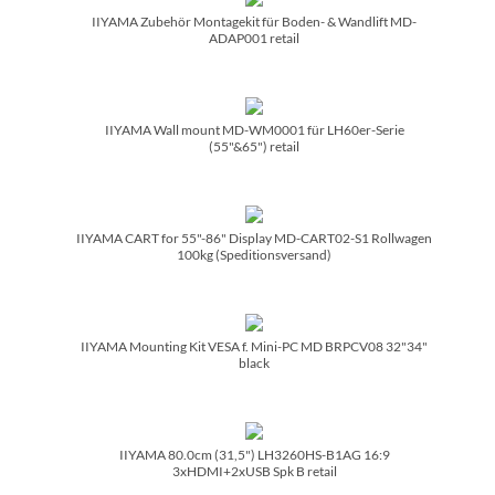
IIYAMA Zubehör Montagekit für Boden- & Wandlift MD-
ADAP001 retail
IIYAMA Wall mount MD-WM0001 für LH60er-Serie
(55"&65") retail
IIYAMA CART for 55"-86" Display MD-CART02-S1 Rollwagen
100kg (Speditionsversand)
IIYAMA Mounting Kit VESA f. Mini-PC MD BRPCV08 32"34"
black
IIYAMA 80.0cm (31,5") LH3260HS-B1AG 16:9
3xHDMI+2xUSB Spk B retail