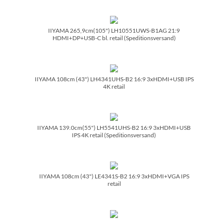
IIYAMA 265,9cm(105") LH10551UWS-B1AG 21:9
HDMI+DP+USB-C bl. retail (Speditionsversand)
IIYAMA 108cm (43") LH4341UHS-B2 16:9 3xHDMI+USB IPS
4K retail
IIYAMA 139.0cm(55") LH5541UHS-B2 16:9 3xHDMI+USB
IPS 4K retail (Speditionsversand)
IIYAMA 108cm (43") LE4341S-B2 16:9 3xHDMI+VGA IPS
retail