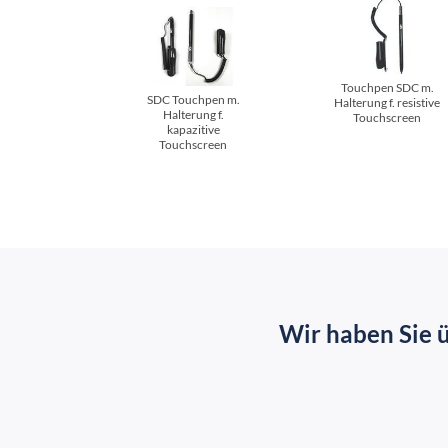
Touchpen SDC m.
SDC Touchpen m.
Halterung f. resistive
Halterung f.
Touchscreen
kapazitive
Touchscreen
Wir haben Sie 