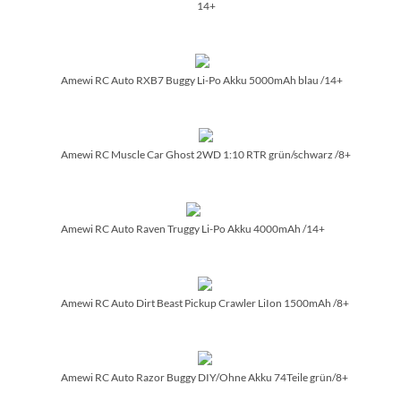
14+
Amewi RC Auto RXB7 Buggy Li-Po Akku 5000mAh blau /­14+
Amewi RC Muscle Car Ghost 2WD 1:10 RTR grün/­schwarz /­8+
Amewi RC Auto Raven Truggy Li-Po Akku 4000mAh /­14+
Amewi RC Auto Dirt Beast Pickup Crawler LiIon 1500mAh /­8+
Amewi RC Auto Razor Buggy DIY/­Ohne Akku 74Teile grün/­8+