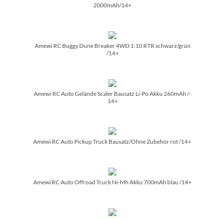
2000mAh/­14+
Amewi RC Buggy Dune Breaker 4WD 1:10 RTR schwarz/­grün
/­14+
Amewi RC Auto Gelände Scaler Bausatz Li-Po Akku 260mAh /­
14+
Amewi RC Auto Pickup Truck Bausatz/­Ohne Zubehör rot /­14+
Amewi RC Auto Offroad Truck Ni-Mh Akku 700mAh blau /­14+