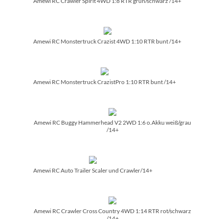
Amewi RC Crawler Spirit 4WD 1:8 RTR grün/­schwarz /­14+
Amewi RC Monstertruck Crazist 4WD 1:10 RTR bunt /­14+
Amewi RC Monstertruck CrazistPro 1:10 RTR bunt /­14+
Amewi RC Buggy Hammerhead V2 2WD 1:6 o.Akku weiß/­grau
/­14+
Amewi RC Auto Trailer Scaler und Crawler/­14+
Amewi RC Crawler Cross Country 4WD 1:14 RTR rot/­schwarz
/­14+