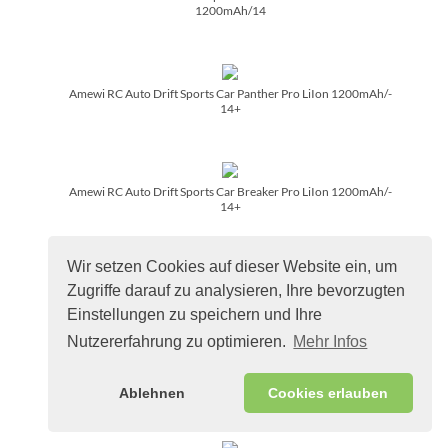
1200mAh/­14
Amewi RC Auto Drift Sports Car Panther Pro LiIon 1200mAh/­
14+
Amewi RC Auto Drift Sports Car Breaker Pro LiIon 1200mAh/­
14+
Wir setzen Cookies auf dieser Website ein, um
Zugriffe darauf zu analysieren, Ihre bevorzugten
Amewi RC Auto Ural Truck B36 grün LiIon Akku 500mAh/­14+
Einstellungen zu speichern und Ihre
Nutzererfahrung zu optimieren.
Mehr Infos
Amewi RC Auto AMXRock AM18 Kratos gelb LiPo Akku
600mAh/­14+
Ablehnen
Cookies erlauben