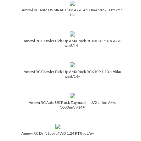
Amewi RC Auto US MRAP Li-Po Akku 4500mAh/­Inkl. Effekte/­
14+
Amewi RC Crawler Pick-Up AMXRock RCX10B 1:10 o.Akku
weiß/­14+
Amewi RC Crawler Pick-Up AMXRock RCX10P 1:10 o.Akku
weiß/­14+
Amewi RC Auto US Truck ZugmaschineV2 Li-Ion Akku
3000mAh/­14+
Amewi RC Drift Sport 4WD 1:24 RTR rot /­6+