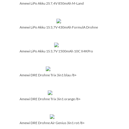
Amewi LiPo Akku 2S 7,4V 850mAh M-Land
Amewi LiPo Akku 1S 3,7V 430mAh FormulA Drohne
Amewi LiPo Akku 1S 3,7V 1500mAh 10C X4KPro
Amewi DRE Drohne Trix 3in1 blau /­8+
Amewi DRE Drohne Trix 3in1 orange /­8+
Amewi DRE Drohne Air Genius 3in1 rot /­8+