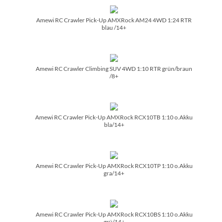
Amewi RC Crawler Pick-Up AMXRock AM24 4WD 1:24 RTR
blau /­14+
Amewi RC Crawler Climbing SUV 4WD 1:10 RTR grün/­braun
/­8+
Amewi RC Crawler Pick-Up AMXRock RCX10TB 1:10 o.Akku
bla/­14+
Amewi RC Crawler Pick-Up AMXRock RCX10TP 1:10 o.Akku
gra/­14+
Amewi RC Crawler Pick-Up AMXRock RCX10BS 1:10 o.Akku
grü/­14+