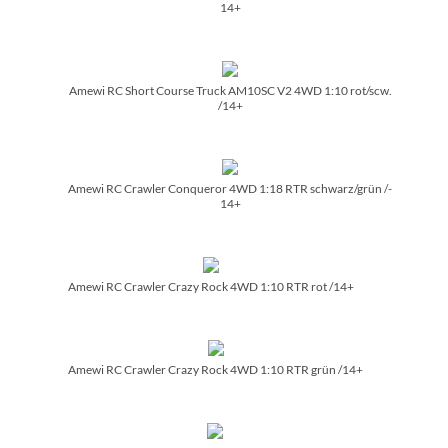
14+
Amewi RC Short Course Truck AM10SC V2 4WD 1:10 rot/­scw.
/­14+
Amewi RC Crawler Conqueror 4WD 1:18 RTR schwarz/­grün /­
14+
Amewi RC Crawler Crazy Rock 4WD 1:10 RTR rot /­14+
Amewi RC Crawler Crazy Rock 4WD 1:10 RTR grün /­14+