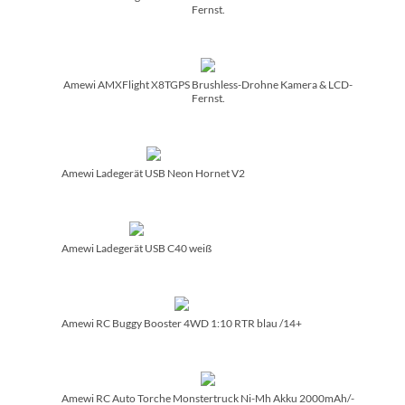
Fernst.
Amewi AMXFlight X8TGPS Brushless-Drohne Kamera & LCD-
Fernst.
Amewi Ladegerät USB Neon Hornet V2
Amewi Ladegerät USB C40 weiß
Amewi RC Buggy Booster 4WD 1:10 RTR blau /­14+
Amewi RC Auto Torche Monstertruck Ni-Mh Akku 2000mAh/­