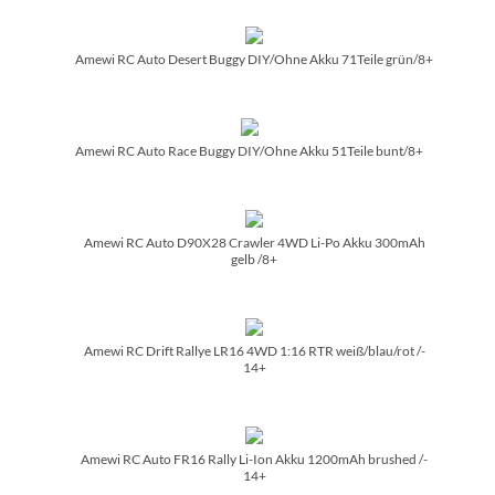
Amewi RC Auto Desert Buggy DIY/­Ohne Akku 71Teile grün/­8+
Amewi RC Auto Race Buggy DIY/­Ohne Akku 51Teile bunt/­8+
Amewi RC Auto D90X28 Crawler 4WD Li-Po Akku 300mAh
gelb /­8+
Amewi RC Drift Rallye LR16 4WD 1:16 RTR weiß/­blau/­rot /­
14+
Amewi RC Auto FR16 Rally Li-Ion Akku 1200mAh brushed /­
14+