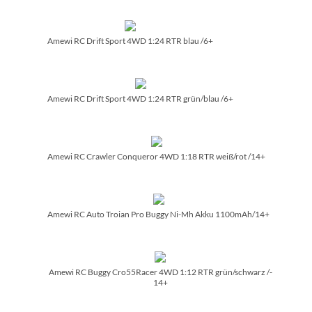
Amewi RC Drift Sport 4WD 1:24 RTR blau /­6+
Amewi RC Drift Sport 4WD 1:24 RTR grün/­blau /­6+
Amewi RC Crawler Conqueror 4WD 1:18 RTR weiß/­rot /­14+
Amewi RC Auto Troian Pro Buggy Ni-Mh Akku 1100mAh/­14+
Amewi RC Buggy Cro55Racer 4WD 1:12 RTR grün/­schwarz /­
14+