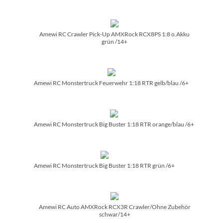
Amewi RC Crawler Pick-Up AMXRock RCX8PS 1:8 o.Akku
grün /­14+
Amewi RC Monstertruck Feuerwehr 1:18 RTR gelb/­blau /­6+
Amewi RC Monstertruck Big Buster 1:18 RTR orange/­blau /­6+
Amewi RC Monstertruck Big Buster 1:18 RTR grün /­6+
Amewi RC Auto AMXRock RCX3R Crawler/­Ohne Zubehör
schwar/­14+