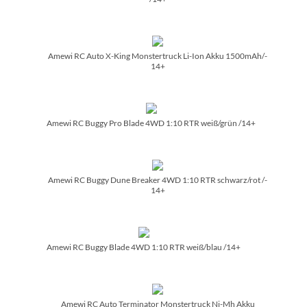
Amewi RC Auto X-King Monstertruck Li-Ion Akku 1500mAh/­
14+
Amewi RC Buggy Pro Blade 4WD 1:10 RTR weiß/­grün /­14+
Amewi RC Buggy Dune Breaker 4WD 1:10 RTR schwarz/­rot /­
14+
Amewi RC Buggy Blade 4WD 1:10 RTR weiß/­blau /­14+
Amewi RC Auto Terminator Monstertruck Ni-Mh Akku