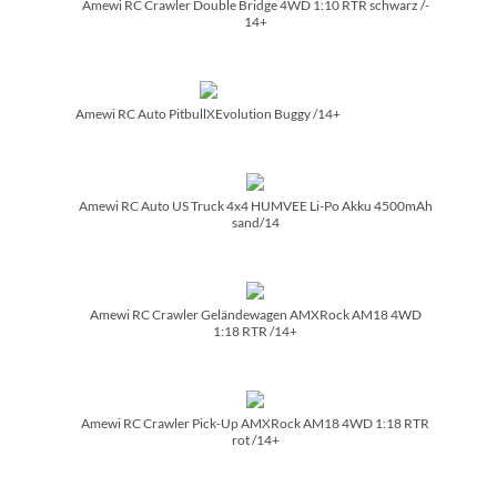
Amewi RC Crawler Double Bridge 4WD 1:10 RTR schwarz /­
14+
Amewi RC Auto PitbullXEvolution Buggy /­14+
Amewi RC Auto US Truck 4x4 HUMVEE Li-Po Akku 4500mAh
sand/­14
Amewi RC Crawler Geländewagen AMXRock AM18 4WD
1:18 RTR /­14+
Amewi RC Crawler Pick-Up AMXRock AM18 4WD 1:18 RTR
rot /­14+