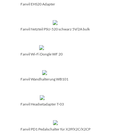
Fanvil EHS20 Adapter
Fanvil Netzteil PSU-520 schwarz 5V/­2A bulk
Fanvil Wi-Fi Dongle WF 20
Fanvil Wandhalterung WB101
Fanvil Headsetadapter T-03
Fanvil PD1 Pedalschalter für X2P/­X2C/­X2CP