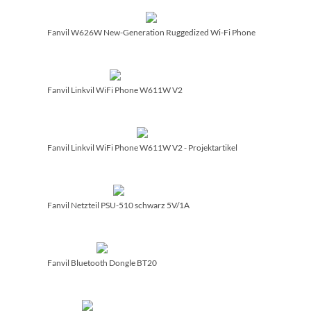
Fanvil W626W New-Generation Ruggedized Wi-Fi Phone
Fanvil Linkvil WiFi Phone W611W V2
Fanvil Linkvil WiFi Phone W611W V2 - Projektartikel
Fanvil Netzteil PSU-510 schwarz 5V/­1A
Fanvil Bluetooth Dongle BT20