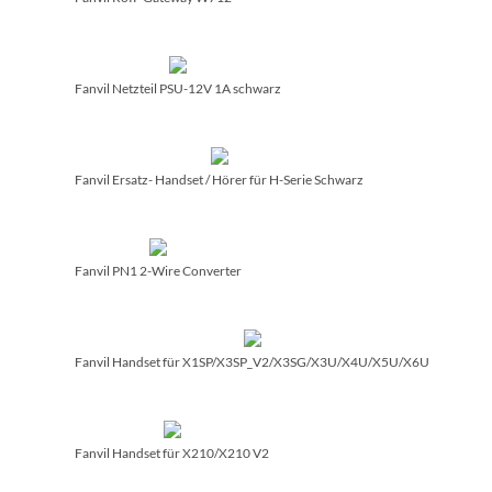
Fanvil Netzteil PSU-12V 1A schwarz
Fanvil Ersatz- Handset /­ Hörer für H-Serie Schwarz
Fanvil PN1 2-Wire Converter
Fanvil Handset für X1SP/­X3SP_V2/­X3SG/­X3U/­X4U/­X5U/­X6U
Fanvil Handset für X210/­X210 V2