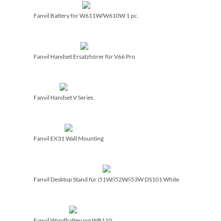
Fanvil Battery for W611W/­W610W 1 pc.
Fanvil Handset Ersatzhörer für V66 Pro
Fanvil Handset V Series
Fanvil EX31 Wall Mounting
Fanvil Desktop Stand für i51W/­i52W/­i53W DS101 White
Fanvil Wandhalterung WB110