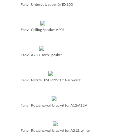
Fanvil Unterputzzubehör EX103
Fanvil Ceiling Speaker A201
Fanvil A233 Horn Speaker
Fanvil Netzteil PSU-12V 1,5A schwarz
Fanvil Rotating wall bracket for A12/­A12V
Fanvil Rotating wall bracket for A212, white