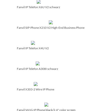
Fanvil IP Telefon X6U V2 schwarz
Fanvil SIP-Phone X210 V2 High-End Business Phone
Fanvil IP Telefon X4U V2
Fanvil IP Telefon A308I schwarz
Fanvil X303-2 Wire IP Phone
Fanvil V61G IP Phone black/­2.4" color screen