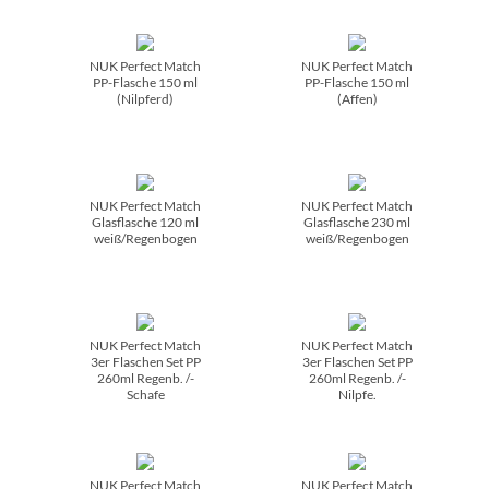
NUK Perfect Match
NUK Perfect Match
PP-Flasche 150 ml
PP-Flasche 150 ml
(Nilpferd)
(Affen)
NUK Perfect Match
NUK Perfect Match
Glasflasche 120 ml
Glasflasche 230 ml
weiß/­Regenbogen
weiß/­Regenbogen
NUK Perfect Match
NUK Perfect Match
3er Flaschen Set PP
3er Flaschen Set PP
260ml Regenb. /­
260ml Regenb. /­
Schafe
Nilpfe.
NUK Perfect Match
NUK Perfect Match