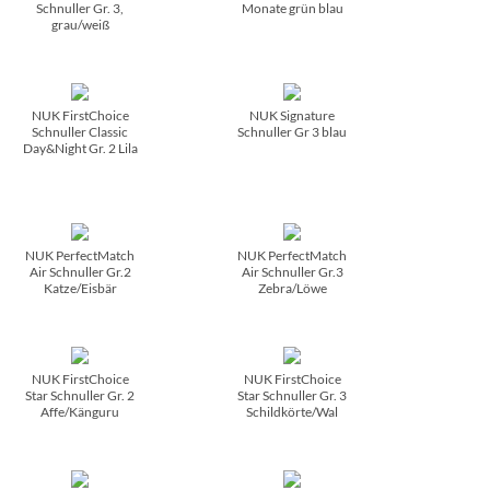
Schnuller Gr. 3,
Monate grün blau
grau/­weiß
NUK FirstChoice
NUK Signature
Schnuller Classic
Schnuller Gr 3 blau
Day&Night Gr. 2 Lila
NUK PerfectMatch
NUK PerfectMatch
Air Schnuller Gr.2
Air Schnuller Gr.3
Katze/­Eisbär
Zebra/­Löwe
NUK FirstChoice
NUK FirstChoice
Star Schnuller Gr. 2
Star Schnuller Gr. 3
Affe/­Känguru
Schildkörte/­Wal