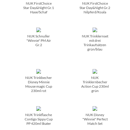
NUK FirstChoice
NUK FirstChoice
Star Day&Night Gr.1
Star Day&Night Gr.2
Hase/­Schaf
Nilpferd/­Koala
NUK Schnuller
NUK Trinklernset
"Winnie" PM Air
mit drei
Gr.2
Trinkaufsätzen
grün/­blau
NUK Trinkbecher
NUK
Disney Minnie
Trinklernbecher
Mouse magic Cup
Action Cup 230ml
230ml rot
grün
NUK Trinkflasche
NUK Disney
Contigo Sippy Cup
"Winnie" Perfect
PP 420ml Skater
Match Set