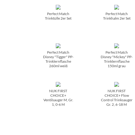
Perfect Match
Perfect Match
Trinktülle 2er Set
Trinkhalm 2er Set
Perfect Match
Perfect Match
Disney "Tigger" PP-
Disney "Mickey" PP-
Trinklernflasche
Trinklernflasche
260ml weiß
150ml grau
NUK FIRST
NUK FIRST
CHOICE+
CHOICE+ Flow
Ventilsauger M, Gr.
Control Trinksauger
1, 0-6 M
Gr. 2, 6-18 M