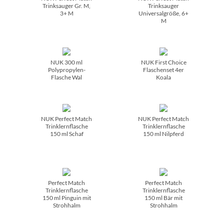
Trinksauger Gr. M,
Trinksauger
3+ M
Universalgröße, 6+
M
NUK 300 ml
NUK First Choice
Polypropylen-
Flaschenset 4er
Flasche Wal
Koala
NUK Perfect Match
NUK Perfect Match
Trinklernflasche
Trinklernflasche
150 ml Schaf
150 ml Nilpferd
Perfect Match
Perfect Match
Trinklernflasche
Trinklernflasche
150 ml Pinguin mit
150 ml Bär mit
Strohhalm
Strohhalm