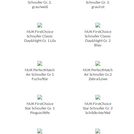
Schnuller Gr. 2,
Schnuller Gr. 3,
grau/­weiß
grau/­rot
NUK FirstChoice
NUK FirstChoice
Schnuller Classic
Schnuller Classic
Day&Night Gr. 1 Lila
Day&Night Gr. 2
Blau
NUK PerfectMatch
NUK PerfectMatch
Air Schnuller Gr.1
Air Schnuller Gr.2
Fuchs/­Bär
Zebra/­Löwe
NUK FirstChoice
NUK FirstChoice
Star Schnuller Gr. 1
Star Schnuller Gr. 2
Pinguin/­Affe
Schildkröte/­Wal