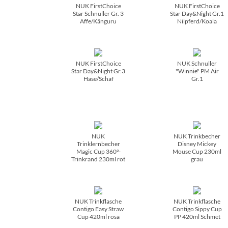
NUK FirstChoice
NUK FirstChoice
Star Schnuller Gr. 3
Star Day&Night Gr.1
Affe/­Känguru
Nilpferd/­Koala
NUK FirstChoice
NUK Schnuller
Star Day&Night Gr.3
"Winnie" PM Air
Hase/­Schaf
Gr.1
NUK
NUK Trinkbecher
Trinklernbecher
Disney Mickey
Magic Cup 360°-
Mouse Cup 230ml
Trinkrand 230ml rot
grau
NUK Trinkflasche
NUK Trinkflasche
Contigo Easy Straw
Contigo Sippy Cup
Cup 420ml rosa
PP 420ml Schmet