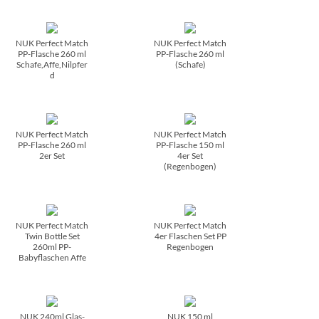
NUK Perfect Match
NUK Perfect Match
PP-Flasche 260 ml
PP-Flasche 260 ml
Schafe,Affe,Nilpfer
(Schafe)
d
NUK Perfect Match
NUK Perfect Match
PP-Flasche 260 ml
PP-Flasche 150 ml
2er Set
4er Set
(Regenbogen)
NUK Perfect Match
NUK Perfect Match
Twin Bottle Set
4er Flaschen Set PP
260ml PP-
Regenbogen
Babyflaschen Affe
NUK 240ml Glas-
NUK 150 ml