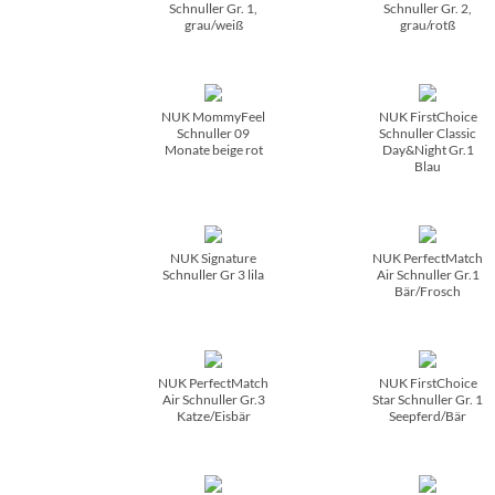
Schnuller Gr. 1,
Schnuller Gr. 2,
grau/­weiß
grau/­rotß
NUK MommyFeel
NUK FirstChoice
Schnuller 09
Schnuller Classic
Monate beige rot
Day&Night Gr.1
Blau
NUK Signature
NUK PerfectMatch
Schnuller Gr 3 lila
Air Schnuller Gr.1
Bär/­Frosch
NUK PerfectMatch
NUK FirstChoice
Air Schnuller Gr.3
Star Schnuller Gr. 1
Katze/­Eisbär
Seepferd/­Bär