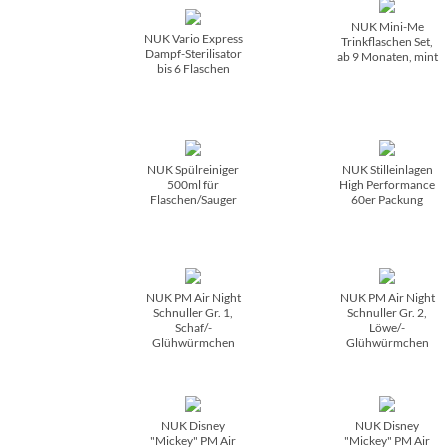
NUK Mini-Me
NUK Vario Express
Trinkflaschen Set,
Dampf-Sterilisator
ab 9 Monaten, mint
bis 6 Flaschen
NUK Spülreiniger
NUK Stilleinlagen
500ml für
High Performance
Flaschen/­Sauger
60er Packung
NUK PM Air Night
NUK PM Air Night
Schnuller Gr. 1,
Schnuller Gr. 2,
Schaf/­
Löwe/­
Glühwürmchen
Glühwürmchen
NUK Disney
NUK Disney
"Mickey" PM Air
"Mickey" PM Air