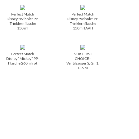
Perfect Match
Perfect Match
Disney "Winnie" PP-
Disney "Winnie" PP-
Trinklernflasche
Trinklernflasche
150 ml
150ml IAAH
Perfect Match
NUK FIRST
Disney "Mickey" PP-
CHOICE+
Flasche 260ml rot
Ventilsauger S, Gr. 1,
0-6 M