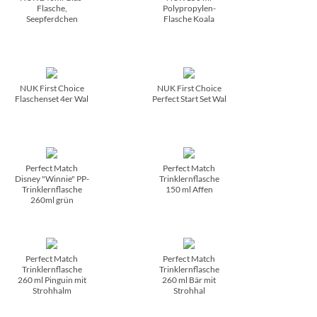
Flasche,
Polypropylen-
Seepferdchen
Flasche Koala
NUK First Choice
NUK First Choice
Flaschenset 4er Wal
Perfect Start Set Wal
Perfect Match
Perfect Match
Disney "Winnie" PP-
Trinklernflasche
Trinklernflasche
150 ml Affen
260ml grün
Perfect Match
Perfect Match
Trinklernflasche
Trinklernflasche
260 ml Pinguin mit
260 ml Bär mit
Strohhalm
Strohhal