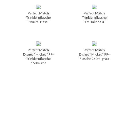
Perfect Match
Perfect Match
Trinklernflasche
Trinklernflasche
150 ml Hase
150 ml Koala
Perfect Match
Perfect Match
Disney "Mickey" PP-
Disney "Mickey" PP-
Trinklernflasche
Flasche 260ml grau
150ml rot