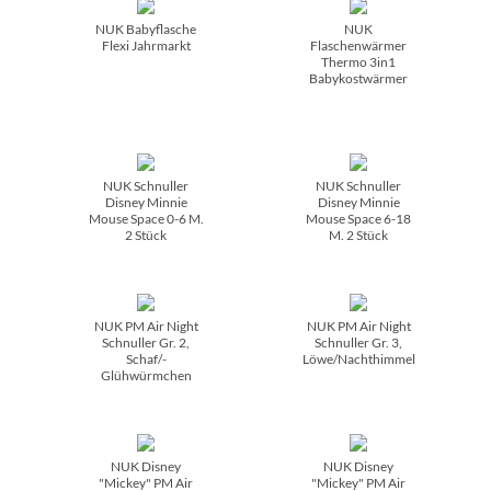
NUK Babyflasche
NUK
Flexi Jahrmarkt
Flaschenwärmer
Thermo 3in1
Babykostwärmer
NUK Schnuller
NUK Schnuller
Disney Minnie
Disney Minnie
Mouse Space 0-6 M.
Mouse Space 6-18
2 Stück
M. 2 Stück
NUK PM Air Night
NUK PM Air Night
Schnuller Gr. 2,
Schnuller Gr. 3,
Schaf/­
Löwe/­Nachthimmel
Glühwürmchen
NUK Disney
NUK Disney
"Mickey" PM Air
"Mickey" PM Air