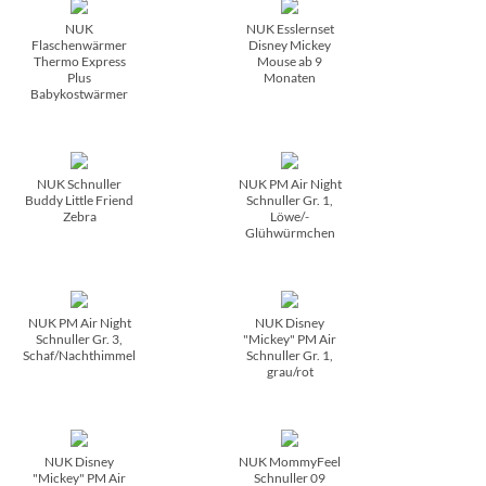
NUK
NUK Esslernset
Flaschenwärmer
Disney Mickey
Thermo Express
Mouse ab 9
Plus
Monaten
Babykostwärmer
NUK Schnuller
NUK PM Air Night
Buddy Little Friend
Schnuller Gr. 1,
Zebra
Löwe/­
Glühwürmchen
NUK PM Air Night
NUK Disney
Schnuller Gr. 3,
"Mickey" PM Air
Schaf/­Nachthimmel
Schnuller Gr. 1,
grau/­rot
NUK Disney
NUK MommyFeel
"Mickey" PM Air
Schnuller 09