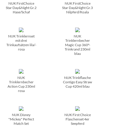
NUK FirstChoice
NUK FirstChoice
Star Day&Night Gr.2
Star Day&Night Gr.3
Hase/­Schaf
Nilpferd/­Koala
NUK Trinklernset
NUK
mit drei
Trinklernbecher
Trinkaufsätzen lila/­
Magic Cup 360°-
rosa
Trinkrand 230ml
blau
NUK
NUK Trinkflasche
Trinklernbecher
Contigo Easy Straw
Action Cup 230ml
Cup 420ml blau
rosa
NUK Disney
NUK First Choice
"Mickey" Perfect
Flaschenset 4er
Match Set
Seepferd