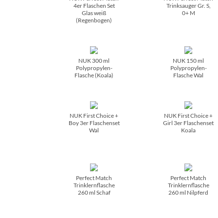
4er Flaschen Set
Trinksauger Gr. S,
Glas weiß
0+ M
(Regenbogen)
NUK 300 ml
NUK 150 ml
Polypropylen-
Polypropylen-
Flasche (Koala)
Flasche Wal
NUK First Choice +
NUK First Choice +
Boy 3er Flaschenset
Girl 3er Flaschenset
Wal
Koala
Perfect Match
Perfect Match
Trinklernflasche
Trinklernflasche
260 ml Schaf
260 ml Nilpferd