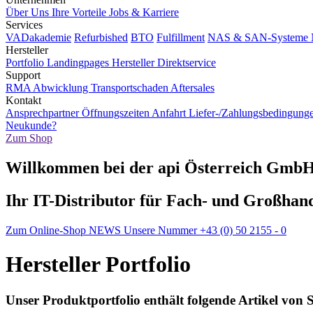
Über Uns
Ihre Vorteile
Jobs & Karriere
Services
VADakademie
Refurbished
BTO
Fulfillment
NAS & SAN-Systeme
Hersteller
Portfolio
Landingpages
Hersteller Direktservice
Support
RMA Abwicklung
Transportschaden
Aftersales
Kontakt
Ansprechpartner
Öffnungszeiten
Anfahrt
Liefer-/Zahlungsbedingung
Neukunde?
Zum Shop
Willkommen bei der api Österreich Gmb
Ihr IT-Distributor für Fach- und Großhan
Zum Online-Shop
NEWS
Unsere Nummer +43 (0) 50 2155 - 0
Hersteller Portfolio
Unser Produktportfolio enthält folgende Artikel von
S