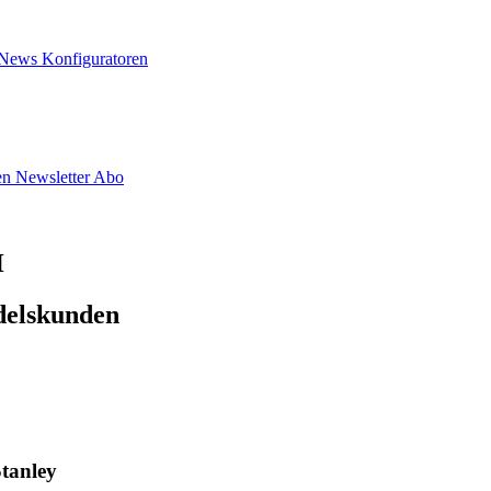
News
Konfiguratoren
en
Newsletter Abo
H
delskunden
tanley