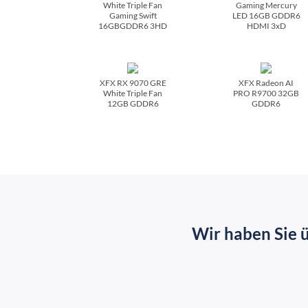
White Triple Fan
Gaming Mercury
Gaming Swift
LED 16GB GDDR6
16GBGDDR6 3HD
HDMI 3xD
XFX RX 9070 GRE
XFX Radeon AI
White Triple Fan
PRO R9700 32GB
12GB GDDR6
GDDR6
Wir haben Sie 