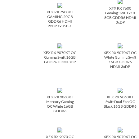
XFX RX 7600
XFX RX 7900XT
Gaming SWFT210
GAMING 20GB
8GB GDDR6 HDMI
GDDR6 HDMI
3xDP
2xDP 1xUSB-C
XFX RX 9070XT OC
XFX RX 9070XT OC
Gaming Swift 16GB
White Gaming Swift
GDDR6 HDMI 3DP
16GB GDDR6
HDMI 3xDP
XFX RX 9060XT
XFX RX 9060XT
Mercury Gaming
Swift Dual Fan OC
OC White 16GB
Black 16GB GDDR6
GDDR6
XFX RX 9070 OC
XFX RX 9070XT OC