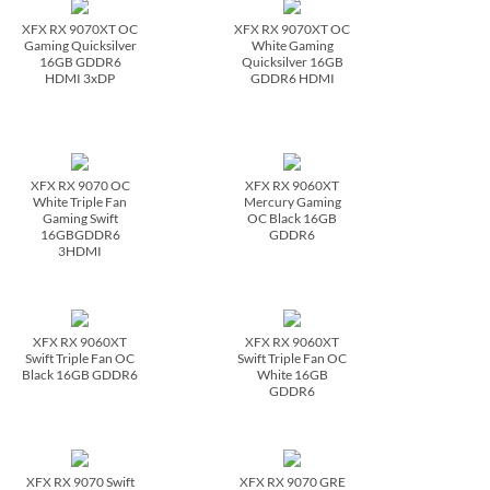
XFX RX 9070XT OC
XFX RX 9070XT OC
Gaming Quicksilver
White Gaming
16GB GDDR6
Quicksilver 16GB
HDMI 3xDP
GDDR6 HDMI
XFX RX 9070 OC
XFX RX 9060XT
White Triple Fan
Mercury Gaming
Gaming Swift
OC Black 16GB
16GBGDDR6
GDDR6
3HDMI
XFX RX 9060XT
XFX RX 9060XT
Swift Triple Fan OC
Swift Triple Fan OC
Black 16GB GDDR6
White 16GB
GDDR6
XFX RX 9070 Swift
XFX RX 9070 GRE