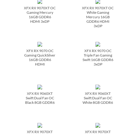
XFX RX 9070XT OC
XFX RX 9070XT OC
Gaming Mercury
White Gaming
16GB GDDR6
Mercury 16GB
HDMI 3xDP
GDDR6 HDMI
3xDP
XFX RX 9070 OC
XFX RX 9070 OC
Gaming QuickSilver
Triple Fan Gaming
16GB GDDR6
Swift 16GB GDDR6
HDMI
3xDP
XFX RX 9060XT
XFX RX 9060XT
Swift Dual Fan OC
Swift Dual Fan OC
Black 8GB GDDR6
White 8GB GDDR6
XFX RX 9070XT
XFX RX 9070XT