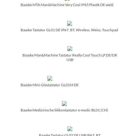
Baaske MTA Man&Machine Very Cool IP65 Plastik DE weiß
Baaske Tastatur GL01 DE IP67, BT, Wireless, Weiss, Touchpad
Baaske Man&Machine Tastatur Really Cool Touch LP DE/­GR
USB
Baaske Mini-Glastastatur GL01M DE
Baaske Medizinische Silikontastatur e-medic BL01 (CH)
Baaske Tastatur GL02 DE USB IP67, BT,