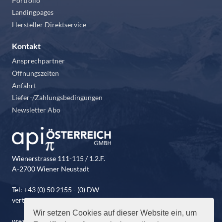
Portfolio
Landingpages
Hersteller Direktservice
Kontakt
Ansprechpartner
Öffnungszeiten
Anfahrt
Liefer-/Zahlungsbedingungen
Newsletter Abo
Wienerstrasse 111-115 / 1.2.F.
A-2700 Wiener Neustadt
Tel: +43 (0) 50 2155 - (0) DW
vertrieb@api-oesterreich.at
Wir setzen Cookies auf dieser Website ein, um
www.api-oesterreich.at