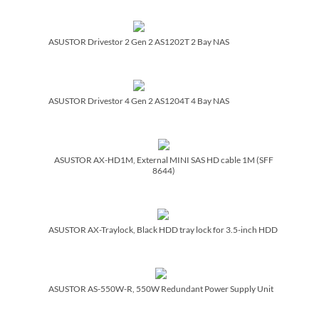
ASUSTOR Drivestor 2 Gen 2 AS1202T 2 Bay NAS
ASUSTOR Drivestor 4 Gen 2 AS1204T 4 Bay NAS
ASUSTOR AX-HD1M, External MINI SAS HD cable 1M (SFF
8644)
ASUSTOR AX-Traylock, Black HDD tray lock for 3.5-inch HDD
ASUSTOR AS-550W-R, 550W Redundant Power Supply Unit