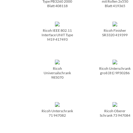
Type PB3260 2000
mit Rollen 2x550
Blatt 408118
Blatt 419365
Ricoh IEEE 802.11
Ricoh Finisher
Interface UNIT Type
SR3320 419399
M19 417493
Ricoh
Ricoh Unterschrank
Universalschrank
groß (81) 9P30286
985070
Ricoh Unterschrank
Ricoh Oberer
71 947082
Schrank 73 947084