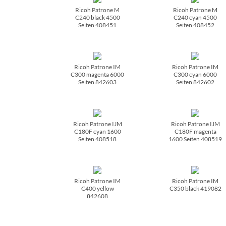
Ricoh Patrone M
Ricoh Patrone M
C240 black 4500
C240 cyan 4500
Seiten 408451
Seiten 408452
Ricoh Patrone IM
Ricoh Patrone IM
C300 magenta 6000
C300 cyan 6000
Seiten 842603
Seiten 842602
Ricoh Patrone IJM
Ricoh Patrone IJM
C180F cyan 1600
C180F magenta
Seiten 408518
1600 Seiten 408519
Ricoh Patrone IM
Ricoh Patrone IM
C400 yellow
C350 black 419082
842608