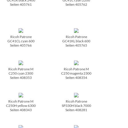
GC41K black 2400
GC41C cyan 2200
Seiten 405761
Seiten 405762
Ricoh Patrone
Ricoh Patrone
GC41CL cyan 600
GC41KL black 600
Seiten 405766
Seiten 405765
Ricoh Patrone M
Ricoh Patrone M
C250 cyan 2300
C250 magenta 2300
Seiten 408353
Seiten 408354
Ricoh Patrone M
Ricoh Patrone
C250H yellow 6300
SP330H black 7000
Seiten 408343
Seiten 408281