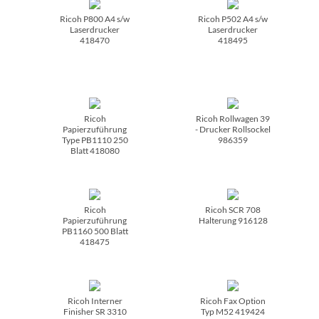
Ricoh P800 A4 s/­w
Ricoh P502 A4 s/­w
Laserdrucker
Laserdrucker
418470
418495
Ricoh
Ricoh Rollwagen 39
Papierzuführung
- Drucker Rollsockel
Type PB1110 250
986359
Blatt 418080
Ricoh
Ricoh SCR 708
Papierzuführung
Halterung 916128
PB1160 500 Blatt
418475
Ricoh Interner
Ricoh Fax Option
Finisher SR 3310
Typ M52 419424