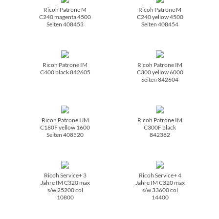
Ricoh Patrone M
Ricoh Patrone M
C240 magenta 4500
C240 yellow 4500
Seiten 408453
Seiten 408454
Ricoh Patrone IM
Ricoh Patrone IM
C400 black 842605
C300 yellow 6000
Seiten 842604
Ricoh Patrone IJM
Ricoh Patrone IM
C180F yellow 1600
C300F black
Seiten 408520
842382
Ricoh Service+ 3
Ricoh Service+ 4
Jahre IM C320 max
Jahre IM C320 max
s/­w 25200 col
s/­w 33600 col
10800
14400