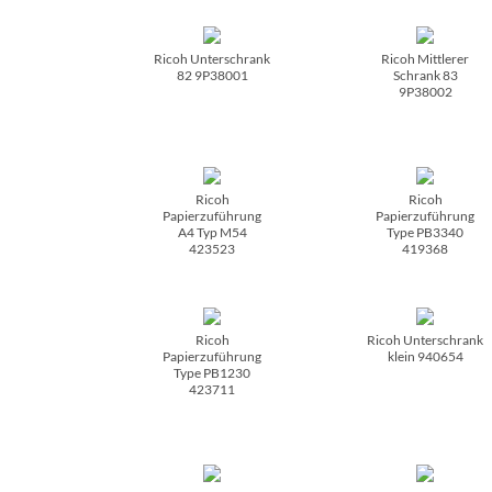
Ricoh Unterschrank
Ricoh Mittlerer
82 9P38001
Schrank 83
9P38002
Ricoh
Ricoh
Papierzuführung
Papierzuführung
A4 Typ M54
Type PB3340
423523
419368
Ricoh
Ricoh Unterschrank
Papierzuführung
klein 940654
Type PB1230
423711