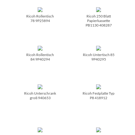
Ricoh Rollentisch
Ricoh 250 Blatt
78 9P25894
Papierkassette
PB1130 408287
Ricoh Rollentisch
Ricoh Untertisch 85
84 9P40294
9P40295
Ricoh Unterschrank
Ricoh Festplatte Typ
groß 940653
P8 418912