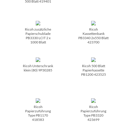
500 Blatt 419401
Ricoh zusätzliche
Ricoh
Papierschublade
Kassettenbank
PB3330 LCIT 2 x
PB3340 2x550 Blatt
1000 Blatt
423700
Ricoh Unterschrank
Ricoh 500 Blatt
klein (80) 9P30285
Papierkassette
PB1200 423525
Ricoh
Ricoh
Papierzuführung
Papierzuführung
Type PB1170
Type PB3320
418583
423699