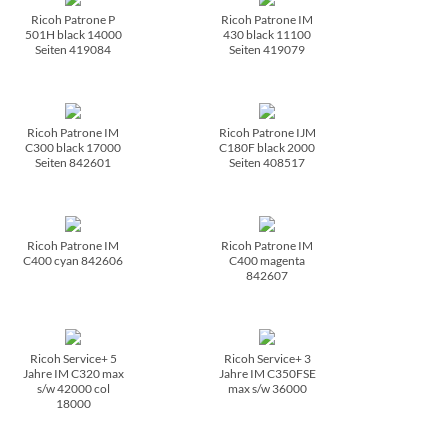
Ricoh Patrone P
Ricoh Patrone IM
501H black 14000
430 black 11100
Seiten 419084
Seiten 419079
Ricoh Patrone IM
Ricoh Patrone IJM
C300 black 17000
C180F black 2000
Seiten 842601
Seiten 408517
Ricoh Patrone IM
Ricoh Patrone IM
C400 cyan 842606
C400 magenta
842607
Ricoh Service+ 5
Ricoh Service+ 3
Jahre IM C320 max
Jahre IM C350FSE
s/­w 42000 col
max s/­w 36000
18000