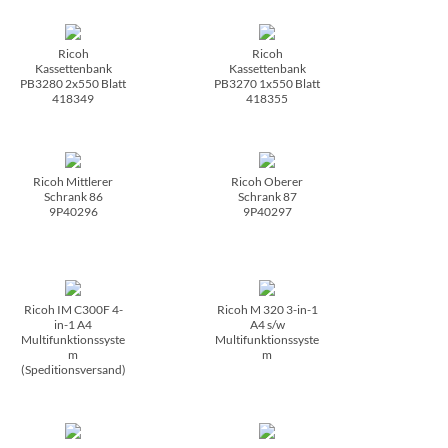
Ricoh
Ricoh
Kassettenbank
Kassettenbank
PB3280 2x550 Blatt
PB3270 1x550 Blatt
418349
418355
Ricoh Mittlerer
Ricoh Oberer
Schrank 86
Schrank 87
9P40296
9P40297
Ricoh IM C300F 4-
Ricoh M 320 3-in-1
in-1 A4
A4 s/­w
Multifunktionssyste
Multifunktionssyste
m
m
(Speditionsversand)