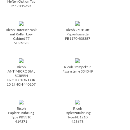
Heften Option Typ
M52 419395
Ricoh Unterschrank
Ricoh 250 Blatt
mit Rollen Low
Papierkassette
Cabinet 77
PB1170 408387
9P25893
Ricoh
Ricoh Stempel für
ANTIMICROBIAL
Faxsysteme 334049
SCREEN
PROTECTOR FOR
10.1 INCH 440107
Ricoh
Ricoh
Papierzuführung
Papierzuführung
Type PB3310
Type PB1210
419371
423678