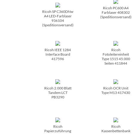
Ricoh PC600 A4
Ricoh SP C360DNw
Farblaser 408302
A4 LED-Farblaser
(Speditionsversand)
936104
(Speditionsversand)
Ricoh IEEE 1284
Ricoh
Interface Board
Fotoleitereinheit
417596
Type 1515 45.000
Seiten 411844
Ricoh 2.000 Blatt
Ricoh OCR Unit
Tandem LCT
Type M13 417430
PB3290
Ricoh
Ricoh
Papierzuführung
Kassenbettenbank