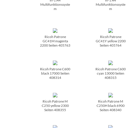
in-1 A4
in-1 A4
Multifunktionssyste
Multifunktionssyste
m
m
Ricoh Patrone
Ricoh Patrone
GC41M magenta
GC41Y yellow 2200
2200 Seiten 405763
Seiten 405764
Ricoh Patrone C600
Ricoh Patrone C600
black 17000 Seiten
cyan 13000 Seiten
408314
408315
Ricoh Patrone M
Ricoh Patrone M
C250 yellow 2300
C250H black 6900
Seiten 408355
Seiten 408340