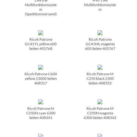
1 A4 s/­w
4-in-1 A4
Multifunktionssyste
Multifunktionssyste
m
m
(Speditionsversand)
Ricoh Patrone
Ricoh Patrone
GC41YL yellow 600
GC41ML magenta
Seiten 405768
600 Seiten 405767
Ricoh Patrone C600
Ricoh Patrone M
yellow 13000 Seiten
C250 black 2300
408317
Seiten 408352
Ricoh Patrone M
Ricoh Patrone M
C250H cyan 6300
C250H magenta
Seiten 408341
6300 Seiten 408342