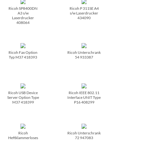
Ricoh SP8400DN
Ricoh P 311SE A4
A3 s/­w
s/­w Laserdrucker
Laserdrucker
434090
408064
Ricoh Fax Option
Ricoh Unterschrank
Typ M37 418393
54 933387
Ricoh USB Device
Ricoh IEEE 802.11
Server Option Type
Interface UNIT Type
M37 418399
P16 408299
Ricoh
Ricoh Unterschrank
Heftklammerloses
72 947083