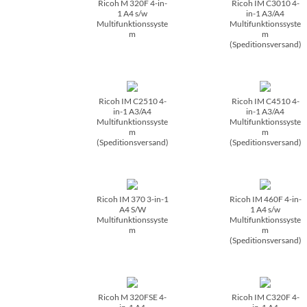
Ricoh M 320F 4-in-
Ricoh IM C3010 4-
1 A4 s/­w
in-1 A3/­A4
Multifunktionssyste
Multifunktionssyste
m
m
(Speditionsversand)
Ricoh IM C2510 4-
Ricoh IM C4510 4-
in-1 A3/­A4
in-1 A3/­A4
Multifunktionssyste
Multifunktionssyste
m
m
(Speditionsversand)
(Speditionsversand)
Ricoh IM 370 3-in-1
Ricoh IM 460F 4-in-
A4 S/­W
1 A4 s/­w
Multifunktionssyste
Multifunktionssyste
m
m
(Speditionsversand)
Ricoh M 320FSE 4-
Ricoh IM C320F 4-