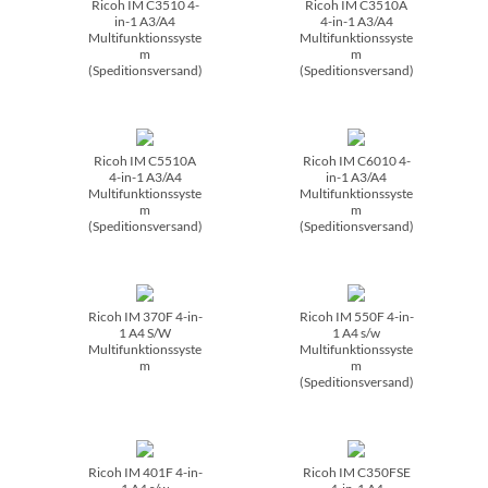
Ricoh IM C3510 4-
Ricoh IM C3510A
in-1 A3/­A4
4-in-1 A3/­A4
Multifunktionssyste
Multifunktionssyste
m
m
(Speditionsversand)
(Speditionsversand)
Ricoh IM C5510A
Ricoh IM C6010 4-
4-in-1 A3/­A4
in-1 A3/­A4
Multifunktionssyste
Multifunktionssyste
m
m
(Speditionsversand)
(Speditionsversand)
Ricoh IM 370F 4-in-
Ricoh IM 550F 4-in-
1 A4 S/­W
1 A4 s/­w
Multifunktionssyste
Multifunktionssyste
m
m
(Speditionsversand)
Ricoh IM 401F 4-in-
Ricoh IM C350FSE