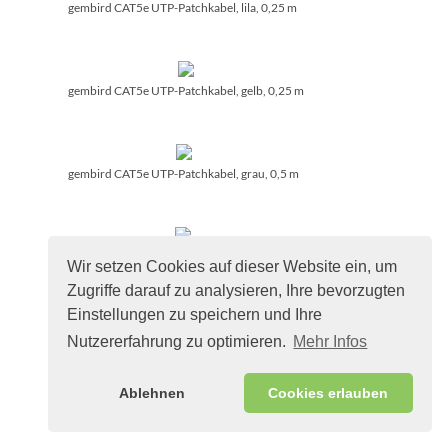
gembird CAT5e UTP-Patchkabel, lila, 0,25 m
gembird CAT5e UTP-Patchkabel, gelb, 0,25 m
gembird CAT5e UTP-Patchkabel, grau, 0,5 m
gembird CAT5e UTP-Patchkabel, blau, 0,5 m
Wir setzen Cookies auf dieser Website ein, um
Zugriffe darauf zu analysieren, Ihre bevorzugten
Einstellungen zu speichern und Ihre
gembird CAT5e UTP-Patchkabel, schwarz, 0,5 m
Nutzererfahrung zu optimieren.
Mehr Infos
Ablehnen
Cookies erlauben
gembird CAT5e UTP-Patchkabel, grün, 0,5 m