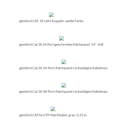
gembird CAT. 5E LAN-Koppler, weiße Farbe
gembird Cat.5E 24 Port geschirmtes Patchpanel, 19'' 1HE
gembird Cat.5E 24-Port-Patchpanel rückseitigem Kabelman.
gembird Cat.5E 48-Port-Patchpanel rückseitigem Kabelman.
gembird CAT5e UTP-Patchkabel, grau, 0,25 m