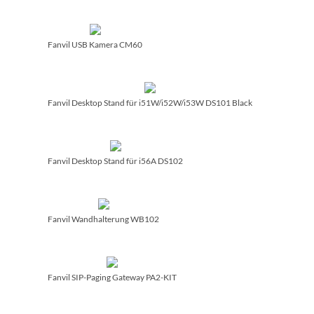
Fanvil USB Kamera CM60
Fanvil Desktop Stand für i51W/­i52W/­i53W DS101 Black
Fanvil Desktop Stand für i56A DS102
Fanvil Wandhalterung WB102
Fanvil SIP-Paging Gateway PA2-KIT