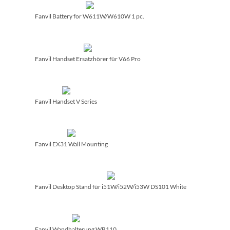
Fanvil Battery for W611W/­W610W 1 pc.
Fanvil Handset Ersatzhörer für V66 Pro
Fanvil Handset V Series
Fanvil EX31 Wall Mounting
Fanvil Desktop Stand für i51W/­i52W/­i53W DS101 White
Fanvil Wandhalterung WB110