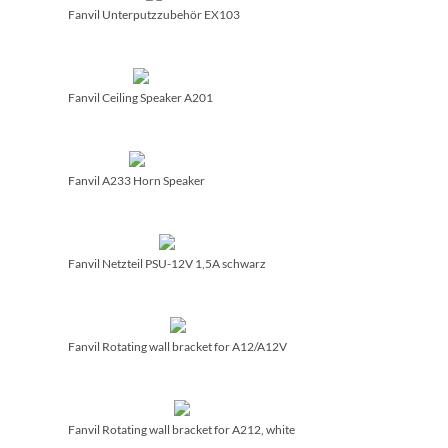
Fanvil Unterputzzubehör EX103
Fanvil Ceiling Speaker A201
Fanvil A233 Horn Speaker
Fanvil Netzteil PSU-12V 1,5A schwarz
Fanvil Rotating wall bracket for A12/­A12V
Fanvil Rotating wall bracket for A212, white