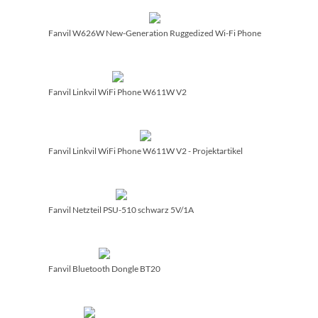
Fanvil W626W New-Generation Ruggedized Wi-Fi Phone
Fanvil Linkvil WiFi Phone W611W V2
Fanvil Linkvil WiFi Phone W611W V2 - Projektartikel
Fanvil Netzteil PSU-510 schwarz 5V/­1A
Fanvil Bluetooth Dongle BT20