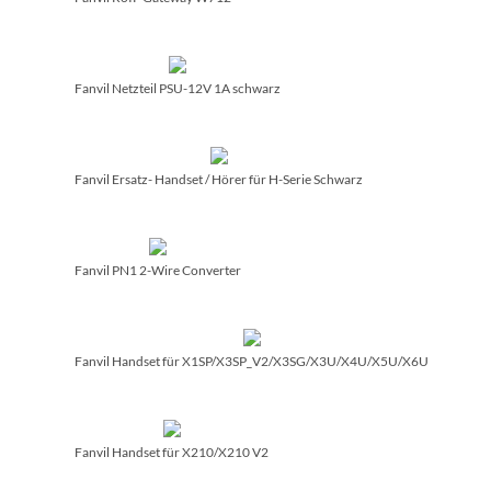
Fanvil Netzteil PSU-12V 1A schwarz
Fanvil Ersatz- Handset /­ Hörer für H-Serie Schwarz
Fanvil PN1 2-Wire Converter
Fanvil Handset für X1SP/­X3SP_V2/­X3SG/­X3U/­X4U/­X5U/­X6U
Fanvil Handset für X210/­X210 V2