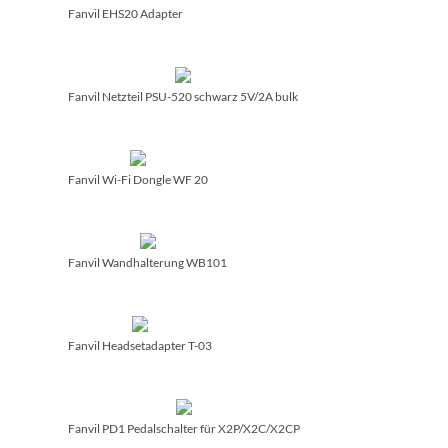
Fanvil EHS20 Adapter
Fanvil Netzteil PSU-520 schwarz 5V/­2A bulk
Fanvil Wi-Fi Dongle WF 20
Fanvil Wandhalterung WB101
Fanvil Headsetadapter T-03
Fanvil PD1 Pedalschalter für X2P/­X2C/­X2CP