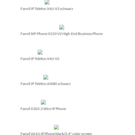
Fanvil IP Telefon X6U V2 schwarz
Fanvil SIP-Phone X210 V2 High-End Business Phone
Fanvil IP Telefon X4U V2
Fanvil IP Telefon A308I schwarz
Fanvil X303-2 Wire IP Phone
Fanvil V61G IP Phone black/­2.4" color screen