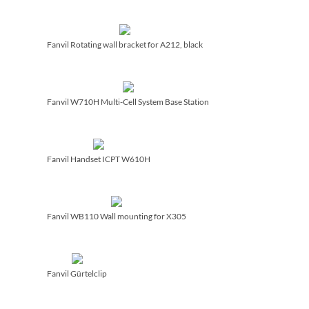
Fanvil Rotating wall bracket for A212, black
Fanvil W710H Multi-Cell System Base Station
Fanvil Handset ICPT W610H
Fanvil WB110 Wall mounting for X305
Fanvil Gürtelclip