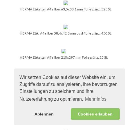
HERMA Etiketten A4 silber 63,5x38,1 mm Folie glänz. 525 St.
HERMA Etik. A4 silber 58,4x42,3 mm oval Folie glänz. 450 St.
HERMA Etiketten A4 silber 210x297 mm Folie glänz. 25 St.
Wir setzen Cookies auf dieser Website ein, um
HERMA Etiketten Premium A4 weiß 48,3x33,8 mm Papier 800
Zugriffe darauf zu analysieren, Ihre bevorzugten
St.
Einstellungen zu speichern und Ihre
Nutzererfahrung zu optimieren.
Mehr Infos
HERMA Sichtreiteretik. A4 weiß 45,7x16,9 mm ablösb. 1600
Ablehnen
Cookies erlauben
St.