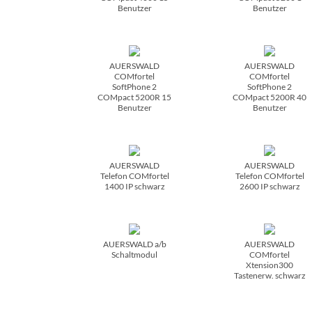
Benutzer
Benutzer
AUERSWALD
AUERSWALD
COMfortel
COMfortel
SoftPhone 2
SoftPhone 2
COMpact 5200R 15
COMpact 5200R 40
Benutzer
Benutzer
AUERSWALD
AUERSWALD
Telefon COMfortel
Telefon COMfortel
1400 IP schwarz
2600 IP schwarz
AUERSWALD a/­b
AUERSWALD
Schaltmodul
COMfortel
Xtension300
Tastenerw. schwarz