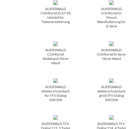
AUERSWALD
AUERSWALD
COMfortel D-XT-PS
COMfortel D-
Netzteil für
Mount
Tastenerweiterung
Wandhalterung für
D-Serie
AUERSWALD
AUERSWALD
COMfortel
COMfortel D-Serie-
Wideband-Hörer
Hörer Wand
Wand
AUERSWALD
AUERSWALD
Wetterschutzdach
Wetterschutzdach
für TFS-Dialog
groß TFS-Dialog
100/­200
100/­200
AUERSWALD TFS-
AUERSWALD TFS-
Dialog 213, 3 Taster
Dialog 214, 4 Taster