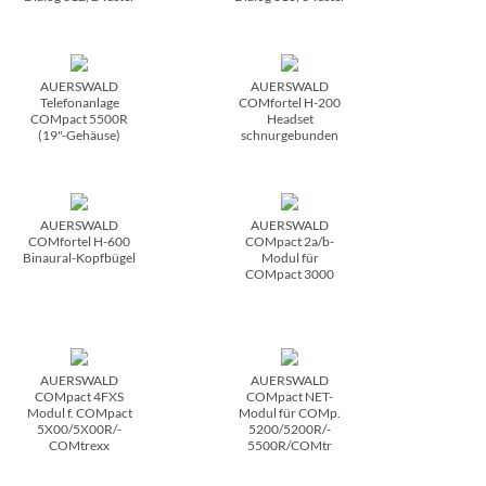
AUERSWALD
AUERSWALD
Telefonanlage
COMfortel H-200
COMpact 5500R
Headset
(19"-Gehäuse)
schnurgebunden
AUERSWALD
AUERSWALD
COMfortel H-600
COMpact 2a/­b-
Binaural-Kopfbügel
Modul für
COMpact 3000
AUERSWALD
AUERSWALD
COMpact 4FXS
COMpact NET-
Modul f. COMpact
Modul für COMp.
5X00/­5X00R/­
5200/­5200R/­
COMtrexx
5500R/­COMtr