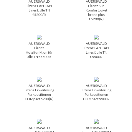
AUERSWALD
AUERSWALD
Lizenz LAN-TAPI
Lizenz SIP-
Lines f. alle TN
Komfortpaket
f.5200/­R
brand plus
f.5200(R)
AUERSWALD
AUERSWALD
Lizenz
Lizenz LAN-TAPI
Hotelfunktion für
Lines f. alle TN
alle TN f.5500R
f.5500R
AUERSWALD
AUERSWALD
Lizenz Erweiterung
Lizenz Erweiterung
Parkpositionen
Parkpositionen
COMpact 5200(R)
COMpact 5500R
AUERSWALD
AUERSWALD