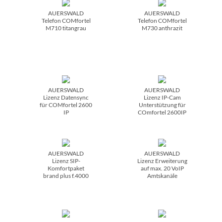
AUERSWALD
AUERSWALD
Telefon COMfortel
Telefon COMfortel
M710 titangrau
M730 anthrazit
AUERSWALD
AUERSWALD
Lizenz Datensync
Lizenz IP-Cam
für COMfortel 2600
Unterstützung für
IP
COmfortel 2600IP
AUERSWALD
AUERSWALD
Lizenz SIP-
Lizenz Erweiterung
Komfortpaket
auf max. 20 VoIP
brand plus f.4000
Amtskanäle