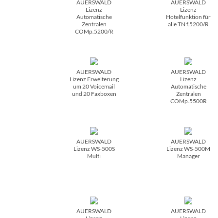
AUERSWALD
AUERSWALD
Lizenz
Lizenz
Automatische
Hotelfunktion für
Zentralen
alle TN f.5200/­R
COMp.5200/­R
AUERSWALD
AUERSWALD
Lizenz Erweiterung
Lizenz
um 20 Voicemail
Automatische
und 20 Faxboxen
Zentralen
COMp.5500R
AUERSWALD
AUERSWALD
Lizenz WS-500S
Lizenz WS-500M
Multi
Manager
AUERSWALD
AUERSWALD