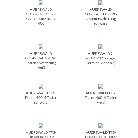
AUERSWALD
AUERSWALD
COMfortel D-Stick
COMfortel D-XT20i
EZC-5200BS für D-
Tastenerweiterung
400
schwarz
AUERSWALD
AUERSWALD 2-
COMfortel D-XT20i
Port ATA (Analoger
Tastenerweiterung
Terminal Adapter)
weiß
AUERSWALD TFS-
AUERSWALD TFS-
Dialog 400, 4 Taster,
Dialog 400, 4 Taster,
schwarz
weiß
AUERSWALD TFS-
AUERSWALD TFS-
Universal plus 2
Dialog 311, 1 Taster