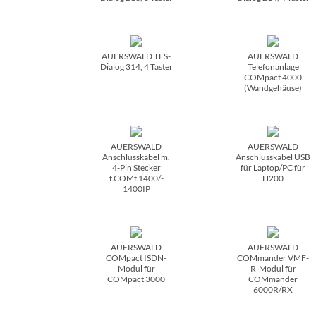
AUERSWALD TFS-
AUERSWALD
Dialog 314, 4 Taster
Telefonanlage
COMpact 4000
(Wandgehäuse)
AUERSWALD
AUERSWALD
Anschlusskabel m.
Anschlusskabel USB
4-Pin Stecker
für Laptop/­PC für
f.COMf.1400/­
H200
1400IP
AUERSWALD
AUERSWALD
COMpact ISDN-
COMmander VMF-
Modul für
R-Modul für
COMpact 3000
COMmander
6000R/­RX