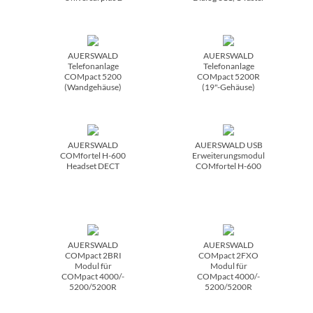
AUERSWALD
AUERSWALD
Telefonanlage
Telefonanlage
COMpact 5200
COMpact 5200R
(Wandgehäuse)
(19"-Gehäuse)
AUERSWALD
AUERSWALD USB
COMfortel H-600
Erweiterungsmodul
Headset DECT
COMfortel H-600
AUERSWALD
AUERSWALD
COMpact 2BRI
COMpact 2FXO
Modul für
Modul für
COMpact 4000/­
COMpact 4000/­
5200/­5200R
5200/­5200R