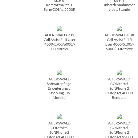
Lizenz
Lizenz
Komfortpaket D-
Inbetriebnahmeser
Serie COMp.5500R
vice 1 Stunde
AUERSWALD PBX
AUERSWALD PBX
Call Assist 5 - 5 User
Call Assist 5 -15
4000/­5x00/­6000/­
User 4000/­5x00/­
COMtrexx
6000/­COMtrexx
AUERSWALD
AUERSWALD
Softwarepflege-
COMfortel
Erweiterung p.
SoftPhone 2
User/­Tag (36
COMpact 4000 1
Monate)
Benutzer
AUERSWALD
AUERSWALD
COMfortel
COMfortel
SoftPhone 2
SoftPhone 2
COMpact 4000 15
COMpact 5200 1