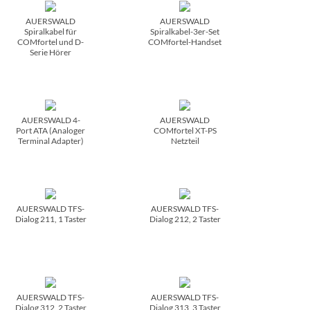
AUERSWALD
AUERSWALD
Spiralkabel für
Spiralkabel-3er-Set
COMfortel und D-
COMfortel-Handset
Serie Hörer
AUERSWALD 4-
AUERSWALD
Port ATA (Analoger
COMfortel XT-PS
Terminal Adapter)
Netzteil
AUERSWALD TFS-
AUERSWALD TFS-
Dialog 211, 1 Taster
Dialog 212, 2 Taster
AUERSWALD TFS-
AUERSWALD TFS-
Dialog 312, 2 Taster
Dialog 313, 3 Taster