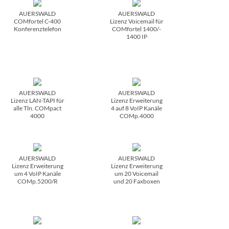
AUERSWALD
AUERSWALD
COMfortel C-400
Lizenz Voicemail für
Konferenztelefon
COMfortel 1400/­
1400 IP
AUERSWALD
AUERSWALD
Lizenz LAN-TAPI für
Lizenz Erweiterung
alle Tln. COMpact
4 auf 8 VoIP Kanäle
4000
COMp.4000
AUERSWALD
AUERSWALD
Lizenz Erweiterung
Lizenz Erweiterung
um 4 VoIP Kanäle
um 20 Voicemail
COMp.5200/­R
und 20 Faxboxen