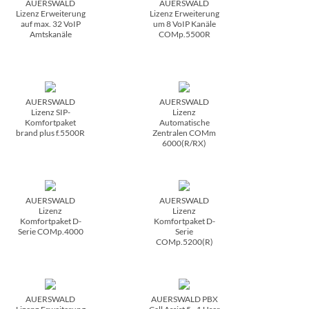
AUERSWALD
AUERSWALD
Lizenz Erweiterung
Lizenz Erweiterung
auf max. 32 VoIP
um 8 VoIP Kanäle
Amtskanäle
COMp.5500R
AUERSWALD
AUERSWALD
Lizenz SIP-
Lizenz
Komfortpaket
Automatische
brand plus f.5500R
Zentralen COMm
6000(R/­RX)
AUERSWALD
AUERSWALD
Lizenz
Lizenz
Komfortpaket D-
Komfortpaket D-
Serie COMp.4000
Serie
COMp.5200(R)
AUERSWALD
AUERSWALD PBX