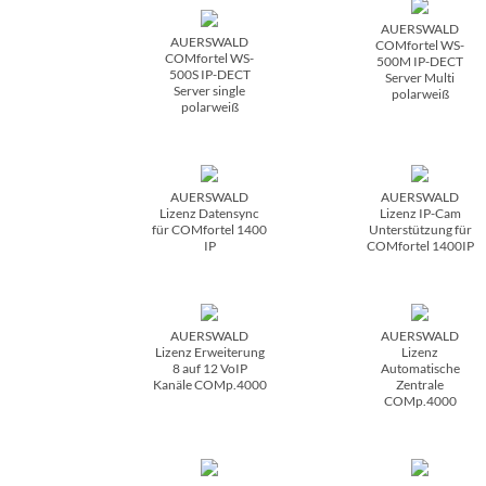
AUERSWALD
AUERSWALD
COMfortel WS-
COMfortel WS-
500M IP-DECT
500S IP-DECT
Server Multi
Server single
polarweiß
polarweiß
AUERSWALD
AUERSWALD
Lizenz Datensync
Lizenz IP-Cam
für COMfortel 1400
Unterstützung für
IP
COMfortel 1400IP
AUERSWALD
AUERSWALD
Lizenz Erweiterung
Lizenz
8 auf 12 VoIP
Automatische
Kanäle COMp.4000
Zentrale
COMp.4000