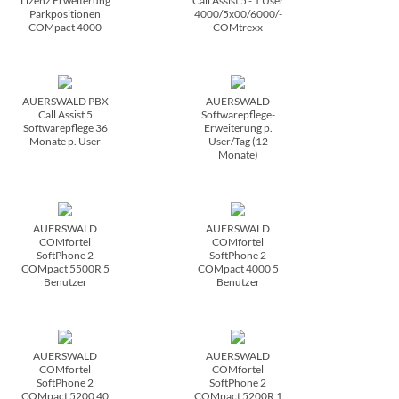
Lizenz Erweiterung
Call Assist 5 - 1 User
Parkpositionen
4000/­5x00/­6000/­
COMpact 4000
COMtrexx
AUERSWALD PBX
AUERSWALD
Call Assist 5
Softwarepflege-
Softwarepflege 36
Erweiterung p.
Monate p. User
User/­Tag (12
Monate)
AUERSWALD
AUERSWALD
COMfortel
COMfortel
SoftPhone 2
SoftPhone 2
COMpact 5500R 5
COMpact 4000 5
Benutzer
Benutzer
AUERSWALD
AUERSWALD
COMfortel
COMfortel
SoftPhone 2
SoftPhone 2
COMpact 5200 40
COMpact 5200R 1