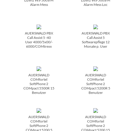
Lizenz WS-500S/­M
Lizenz WS-500S/­M
Alarm Mess
Alarm Mess Loc
AUERSWALD PBX
AUERSWALD PBX
Call Assist 5 -40
Call Assist 5
User 4000/­5x00/­
Softwarepflege 12
6000/­COMtrexx
Monate p. User
AUERSWALD
AUERSWALD
COMfortel
COMfortel
SoftPhone 2
SoftPhone 2
COMpact 5500R 15
COMpact 5200R 5
Benutzer
Benutzer
AUERSWALD
AUERSWALD
COMfortel
COMfortel
SoftPhone 2
SoftPhone 2
COMpact 5200 5
COMpact 5200 15