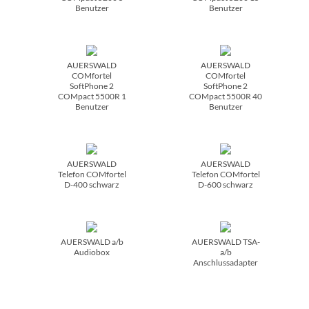
Benutzer
Benutzer
AUERSWALD
AUERSWALD
COMfortel
COMfortel
SoftPhone 2
SoftPhone 2
COMpact 5500R 1
COMpact 5500R 40
Benutzer
Benutzer
AUERSWALD
AUERSWALD
Telefon COMfortel
Telefon COMfortel
D-400 schwarz
D-600 schwarz
AUERSWALD a/­b
AUERSWALD TSA-
Audiobox
a/­b
Anschlussadapter