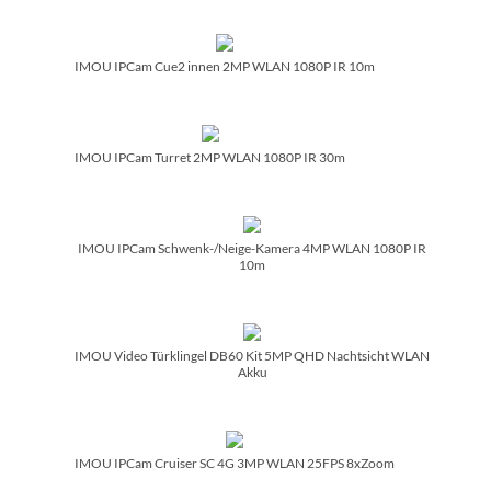
IMOU IPCam Cue2 innen 2MP WLAN 1080P IR 10m
IMOU IPCam Turret 2MP WLAN 1080P IR 30m
IMOU IPCam Schwenk-/­Neige-Kamera 4MP WLAN 1080P IR
10m
IMOU Video Türklingel DB60 Kit 5MP QHD Nachtsicht WLAN
Akku
IMOU IPCam Cruiser SC 4G 3MP WLAN 25FPS 8xZoom