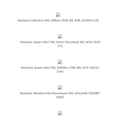
KeySonic Industrie-TAS, Silikon, IP68, BK, KSK-3230IN (US)
KeySonic Super-Mini-TAS, Smart-Touchpad, BK, ACK-3410
(IT)
KeySonic Super-Mini-TAS, SoftSkin, USB, BK, ACK-3401U
(UK)
KeySonic Wireless Mini Aluminium-TAS, sil/­w,KSK-5020BT-
S(DE)