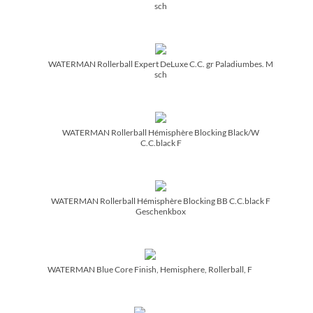
sch
WATERMAN Rollerball Expert DeLuxe C.C. gr Paladiumbes. M
sch
WATERMAN Rollerball Hémisphère Blocking Black/­W
C.C.black F
WATERMAN Rollerball Hémisphère Blocking BB C.C.black F
Geschenkbox
WATERMAN Blue Core Finish, Hemisphere, Rollerball, F