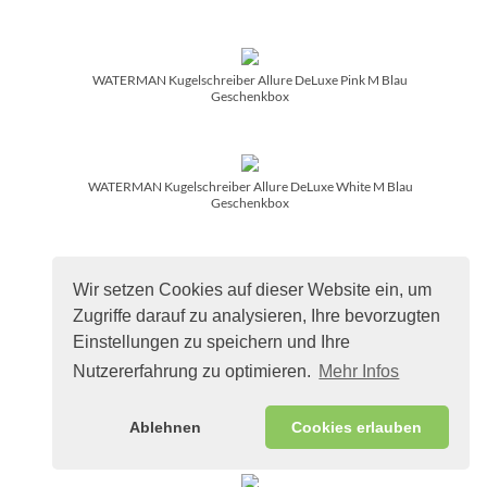
WATERMAN Kugelschreiber Allure DeLuxe Pink M Blau
Geschenkbox
WATERMAN Kugelschreiber Allure DeLuxe White M Blau
Geschenkbox
Wir setzen Cookies auf dieser Website ein, um
WATERMAN Kugels. Hemisphere Colour Blocking Green C.C.
M bl. Geschenkbox
Zugriffe darauf zu analysieren, Ihre bevorzugten
Einstellungen zu speichern und Ihre
Nutzererfahrung zu optimieren.
Mehr Infos
WATERMAN Kugelschreiber Expert DeLuxe C.C. bl
Paladiumbe.Mbl
Ablehnen
Cookies erlauben