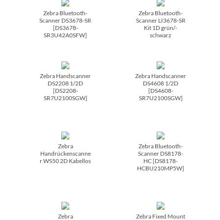
Zebra Bluetooth-
Zebra Bluetooth-
Scanner DS3678-SR
Scanner LI3678-SR
[DS3678-
Kit 1D grün/­
SR3U42A0SFW]
schwarz
Zebra Handscanner
Zebra Handscanner
DS2208 1/­2D
DS4608 1/­2D
[DS2208-
[DS4608-
SR7U2100SGW]
SR7U2100SGW]
Zebra
Zebra Bluetooth-
Handrückenscanne
Scanner DS8178-
r WS50 2D Kabellos
HC [DS8178-
HCBU210MP5W]
Zebra
Zebra Fixed Mount