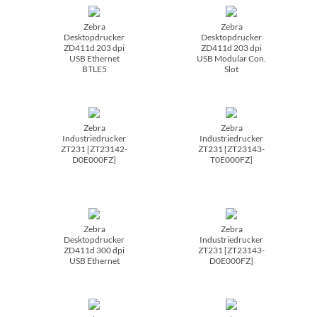
Zebra
Zebra
Desktopdrucker
Desktopdrucker
ZD411d 203 dpi
ZD411d 203 dpi
USB Ethernet
USB Modular Con.
BTLE5
Slot
Zebra
Zebra
Industriedrucker
Industriedrucker
ZT231 [ZT23142-
ZT231 [ZT23143-
D0E000FZ]
T0E000FZ]
Zebra
Zebra
Desktopdrucker
Industriedrucker
ZD411d 300 dpi
ZT231 [ZT23143-
USB Ethernet
D0E000FZ]