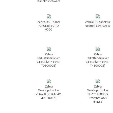
Kabellos schwarz
Zebra USB-Kabel
Zebra DC-Kabel für
für Cradle CRD
Netzteil 12V, 108W
9500
Zebra
Zebra
Industriedrucker
Etikettendrucker
ZT411 [ZT41143-
ZT411 [ZT41143-
T0E0000Z]
T4E0000Z]
Zebra
Zebra
Desktopdrucker
Desktopdrucker
ZD421t [ZD4A042-
ZD621t 300dpi
30EE00EZ]
Ethernet USB
BTLE5