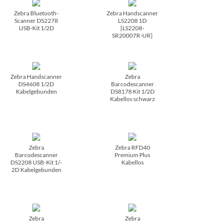
Zebra Bluetooth-
Zebra Handscanner
Scanner DS2278
LS2208 1D
USB-Kit 1/­2D
[LS2208-
SR20007R-UR]
Zebra Handscanner
Zebra
DS4608 1/­2D
Barcodescanner
Kabelgebunden
DS8178 Kit 1/­2D
Kabellos schwarz
Zebra
Zebra RFD40
Barcodescanner
Premium Plus
DS2208 USB-Kit 1/­
Kabellos
2D Kabelgebunden
Zebra
Zebra