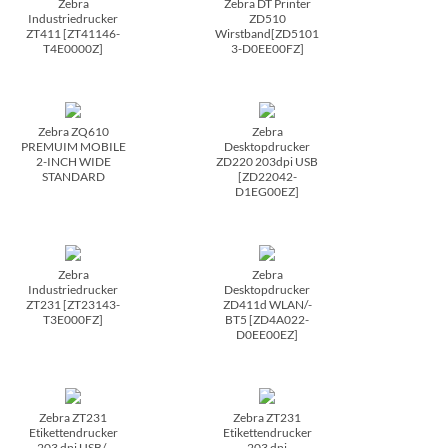
Zebra
Zebra DT Printer
Industriedrucker
ZD510
ZT411 [ZT41146-
Wirstband[ZD5101
T4E0000Z]
3-D0EE00FZ]
Zebra ZQ610
Zebra
PREMUIM MOBILE
Desktopdrucker
2-INCH WIDE
ZD220 203dpi USB
STANDARD
[ZD22042-
D1EG00EZ]
Zebra
Zebra
Industriedrucker
Desktopdrucker
ZT231 [ZT23143-
ZD411d WLAN/­
T3E000FZ]
BT5 [ZD4A022-
D0EE00EZ]
Zebra ZT231
Zebra ZT231
Etikettendrucker
Etikettendrucker
203 dpi USB/­
203 dpi