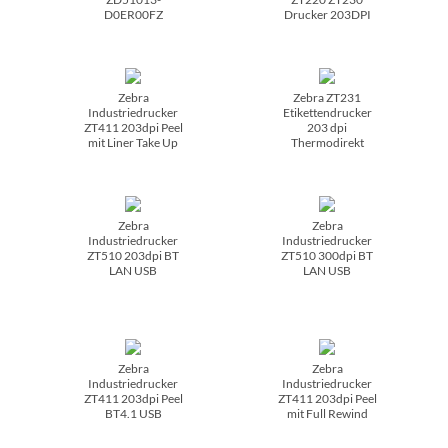
D0ER00FZ
Drucker 203DPI
Zebra
Zebra ZT231
Industriedrucker
Etikettendrucker
ZT411 203dpi Peel
203 dpi
mit Liner Take Up
Thermodirekt
Zebra
Zebra
Industriedrucker
Industriedrucker
ZT510 203dpi BT
ZT510 300dpi BT
LAN USB
LAN USB
Zebra
Zebra
Industriedrucker
Industriedrucker
ZT411 203dpi Peel
ZT411 203dpi Peel
BT4.1 USB
mit Full Rewind