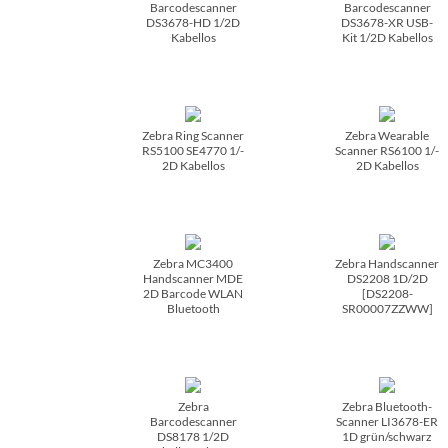
Barcodescanner
Barcodescanner
DS3678-HD 1/­2D
DS3678-XR USB-
Kabellos
Kit 1/­2D Kabellos
Zebra Ring Scanner
Zebra Wearable
RS5100 SE4770 1/­
Scanner RS6100 1/­
2D Kabellos
2D Kabellos
Zebra MC3400
Zebra Handscanner
Handscanner MDE
DS2208 1D/­2D
2D Barcode WLAN
[DS2208-
Bluetooth
SR00007ZZWW]
Zebra
Zebra Bluetooth-
Barcodescanner
Scanner LI3678-ER
DS8178 1/­2D
1D grün/­schwarz