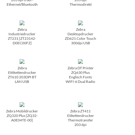
Ethernet/­Bluetooth
Thermodirekt
Zebra
Zebra
Industriedrucker
Desktopdrucker
ZT231 [ZT23142-
ZD621 Color Touch
D0EC00FZ]
300dpi USB
Zebra
Zebra DT Printer
Ettikettendrucker
ZQ630 Plus
ZT610 203DPI BT
Englisch Fonts
LAN USB
WIFI-6 Dual Radio
Zebra Mobildrucker
Zebra ZT411
ZQ320 Plus [ZQ32-
Etikettendrucker
A0E04TE-00]
Thermotransfer
203 dpi