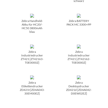
schwarz
Zebra Handheld-
Zebra BATTERY
Akku für HC20/­
PACK MC 3300+PP
HC50 3800mAh
blau
Zebra
Zebra
Industriedrucker
Industriedrucker
ZT421 [ZT42163-
ZT421 [ZT42162-
T0E0000Z]
T0E0000Z]
Zebra
Zebra
Etikettendrucker
Desktopdrucker
ZD421t [ZD4A043-
ZD421d [ZD4A042-
30EM00EZ]
D0EW02EZ]