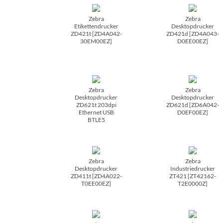
Zebra
Zebra
Etikettendrucker
Desktopdrucker
ZD421t [ZD4A042-
ZD421d [ZD4A043-
30EM00EZ]
D0EE00EZ]
Zebra
Zebra
Desktopdrucker
Desktopdrucker
ZD621t 203dpi
ZD621d [ZD6A042-
Ethernet USB
D0EF00EZ]
BTLE5
Zebra
Zebra
Desktopdrucker
Industriedrucker
ZD411t [ZD4A022-
ZT421 [ZT42162-
T0EE00EZ]
T2E0000Z]