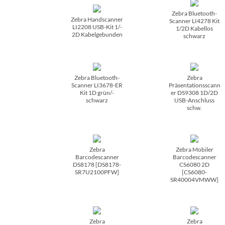
Zebra Bluetooth-
Zebra Handscanner
Scanner LI4278 Kit
LI2208 USB-Kit 1/­
1/­2D Kabellos
2D Kabelgebunden
schwarz
Zebra Bluetooth-
Zebra
Scanner LI3678-ER
Präsentationsscann
Kit 1D grün/­
er DS9308 1D/­2D
schwarz
USB-Anschluss
schw.
Zebra
Zebra Mobiler
Barcodescanner
Barcodescanner
DS8178 [DS8178-
CS6080 2D
SR7U2100PFW]
[CS6080-
SR40004VMWW]
Zebra
Zebra