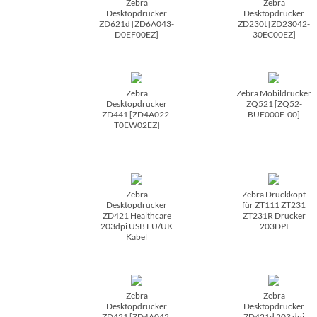
Zebra
Zebra
Desktopdrucker
Desktopdrucker
ZD621d [ZD6A043-
ZD230t [ZD23042-
D0EF00EZ]
30EC00EZ]
Zebra
Zebra Mobildrucker
Desktopdrucker
ZQ521 [ZQ52-
ZD441 [ZD4A022-
BUE000E-00]
T0EW02EZ]
Zebra
Zebra Druckkopf
Desktopdrucker
für ZT111 ZT231
ZD421 Healthcare
ZT231R Drucker
203dpi USB EU/­UK
203DPI
Kabel
Zebra
Zebra
Desktopdrucker
Desktopdrucker
ZD421 [ZD4A042-
ZD421d 203 dpi