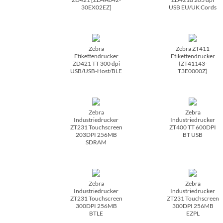
30EX02EZ]
USB EU/­UK Cords
Zebra
Zebra ZT411
Etikettendrucker
Etikettendrucker
ZD421 TT 300 dpi
(ZT41143-
USB/­USB-Host/­BLE
T3E0000Z)
Zebra
Zebra
Industriedrucker
Industriedrucker
ZT231 Touchscreen
ZT400 TT 600DPI
203DPI 256MB
BT USB
SDRAM
Zebra
Zebra
Industriedrucker
Industriedrucker
ZT231 Touchscreen
ZT231 Touchscreen
300DPI 256MB
300DPI 256MB
BTLE
EZPL