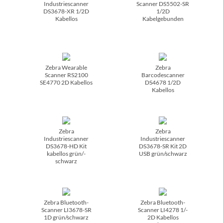
Industriescanner
Scanner DS5502-SR
DS3678-XR 1/­2D
1/­2D
Kabellos
Kabelgebunden
Zebra Wearable
Zebra
Scanner RS2100
Barcodescanner
SE4770 2D Kabellos
DS4678 1/­2D
Kabellos
Zebra
Zebra
Industriescanner
Industriescanner
DS3678-HD Kit
DS3678-SR Kit 2D
kabellos grün/­
USB grün/­schwarz
schwarz
Zebra Bluetooth-
Zebra Bluetooth-
Scanner LI3678-SR
Scanner LI4278 1/­
1D grün/­schwarz
2D Kabellos