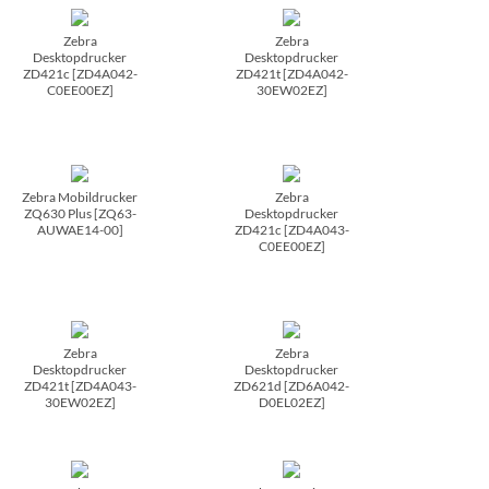
Zebra
Zebra
Desktopdrucker
Desktopdrucker
ZD421c [ZD4A042-
ZD421t [ZD4A042-
C0EE00EZ]
30EW02EZ]
Zebra Mobildrucker
Zebra
ZQ630 Plus [ZQ63-
Desktopdrucker
AUWAE14-00]
ZD421c [ZD4A043-
C0EE00EZ]
Zebra
Zebra
Desktopdrucker
Desktopdrucker
ZD421t [ZD4A043-
ZD621d [ZD6A042-
30EW02EZ]
D0EL02EZ]