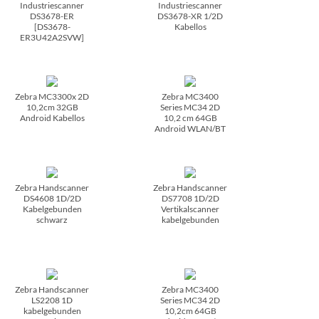
Industriescanner
Industriescanner
DS3678-ER
DS3678-XR 1/­2D
[DS3678-
Kabellos
ER3U42A2SVW]
Zebra MC3300x 2D
Zebra MC3400
10,2cm 32GB
Series MC34 2D
Android Kabellos
10,2 cm 64GB
Android WLAN/­BT
Zebra Handscanner
Zebra Handscanner
DS4608 1D/­2D
DS7708 1D/­2D
Kabelgebunden
Vertikalscanner
schwarz
kabelgebunden
Zebra Handscanner
Zebra MC3400
LS2208 1D
Series MC34 2D
kabelgebunden
10,2cm 64GB