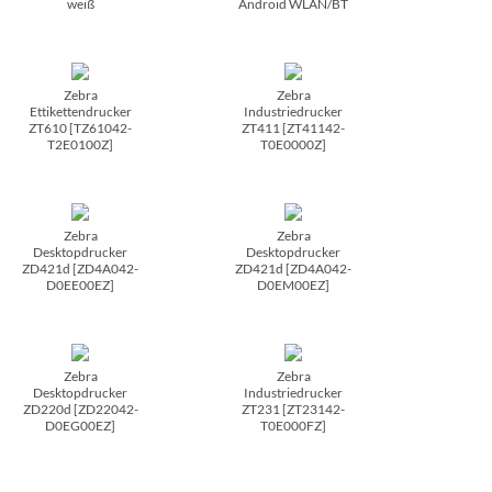
weiß
Android WLAN/­BT
Zebra
Zebra
Ettikettendrucker
Industriedrucker
ZT610 [TZ61042-
ZT411 [ZT41142-
T2E0100Z]
T0E0000Z]
Zebra
Zebra
Desktopdrucker
Desktopdrucker
ZD421d [ZD4A042-
ZD421d [ZD4A042-
D0EE00EZ]
D0EM00EZ]
Zebra
Zebra
Desktopdrucker
Industriedrucker
ZD220d [ZD22042-
ZT231 [ZT23142-
D0EG00EZ]
T0E000FZ]