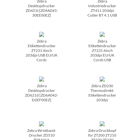
Zebra
Zebra
Desktopdrucker
Industriedrucker
ZD421t [ZD4A043-
ZT411 203dpi
30EE00EZ]
Cutter BT 4.1 USB
Zebra
Zebra
Etikettendrucker
Etikettendrucker
ZT231 4inch
ZT231 4inch
203dpi USB EU/­UK
203dpi EU/­UK
Cords
Cords USB
Zebra
Zebra ZD230
Desktopdrucker
Thermodirekt-
ZD621d [ZD6A042-
Etikettendrucker
D2EF00EZ]
203dpi
Zebra Wristband-
Zebra Druckkopf
Drucker ZD510
für ZT200 ZT210
ZD51013-
ZT220 ZT230