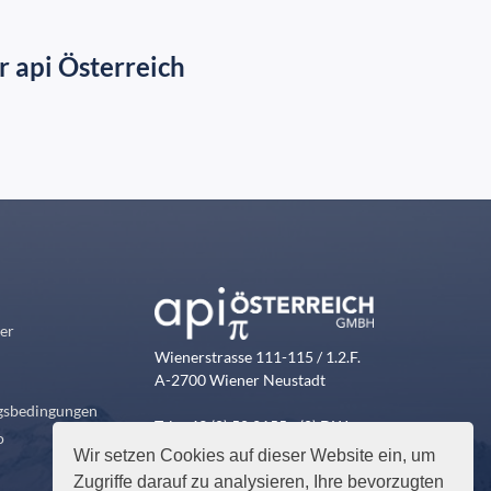
 api Österreich
er
Wienerstrasse 111-115 / 1.2.F.
n
A-2700 Wiener Neustadt
ngsbedingungen
Tel: +43 (0) 50 2155 - (0) DW
o
vertrieb@api-oesterreich.at
Wir setzen Cookies auf dieser Website ein, um
Zugriffe darauf zu analysieren, Ihre bevorzugten