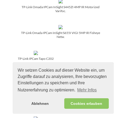
TP-Link Omada IPCam InSight S445ZI 4MP IR Motorized
Varifoc.
TP-Link Omada IPCam InSight S655I VIGI 5MP IR Fisheye
Netw.
TP-Link IPCam Tapo C202
Wir setzen Cookies auf dieser Website ein, um
Zugriffe darauf zu analysieren, Ihre bevorzugten
TP-Link IPCam Tapo C201
Einstellungen zu speichern und Ihre
Nutzererfahrung zu optimieren.
Mehr Infos
TP-Link IPCam Tapo C530WS
Ablehnen
Cookies erlauben