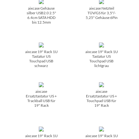
aixcase Gehäuse
aixcase Netzteil
silber USB2.0 2.5"
TÜV/­GS für 3,5"/­
6.4cm SATA HDD
5,25" Gehäuse 6Pin
bis 12.5mm
aixcase 19" Rack 1U
aixcase 19" Rack 1U
Tastatur US
Tastatur US
Touchpad USB
Touchpad USB
schwarz
lichtgrau
aixcase
aixcase
Ersatztastatur US +
Ersatztastatur US +
Trackball USB für
Touchpad USB für
19" Rack
19" Rack
aixcase 19" Rack 1U
aixcase 19" Rack 1U