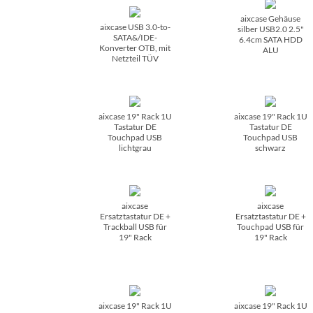
aixcase Gehäuse
aixcase USB 3.0-to-
silber USB2.0 2.5"
SATA&/­IDE-
6.4cm SATA HDD
Konverter OTB, mit
ALU
Netzteil TÜV
aixcase 19" Rack 1U
aixcase 19" Rack 1U
Tastatur DE
Tastatur DE
Touchpad USB
Touchpad USB
lichtgrau
schwarz
aixcase
aixcase
Ersatztastatur DE +
Ersatztastatur DE +
Trackball USB für
Touchpad USB für
19" Rack
19" Rack
aixcase 19" Rack 1U
aixcase 19" Rack 1U