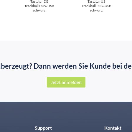
Tastatur DE
Tastatur US
Trackball PS2&USB
Trackball PS2&USB
schwarz
schwarz
überzeugt? Dann werden Sie Kunde bei der
Jetzt anmelden
Support
Kontakt