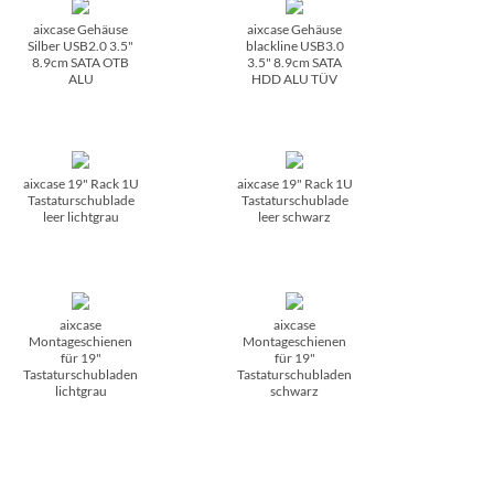
aixcase Gehäuse
aixcase Gehäuse
Silber USB2.0 3.5"
blackline USB3.0
8.9cm SATA OTB
3.5" 8.9cm SATA
ALU
HDD ALU TÜV
aixcase 19" Rack 1U
aixcase 19" Rack 1U
Tastaturschublade
Tastaturschublade
leer lichtgrau
leer schwarz
aixcase
aixcase
Montageschienen
Montageschienen
für 19"
für 19"
Tastaturschubladen
Tastaturschubladen
lichtgrau
schwarz