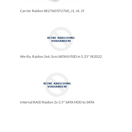
Carrier Raidon SR2760/­ST2760_J1, J4, J5
We-Ra. Raidon 2x6,3cm SATAIII/­SSD in 5,25" IR2022
Internal RAID Raidon 2x 3,5" SATA HDD to SATA