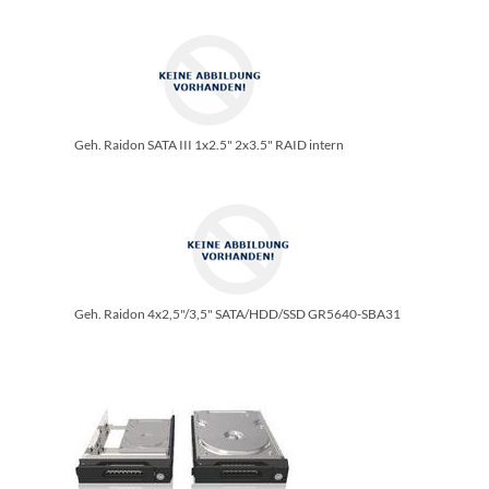
Geh. Raidon SATA III 1x2.5" 2x3.5" RAID intern
Geh. Raidon 4x2,5"/­3,5" SATA/­HDD/­SSD GR5640-SBA31