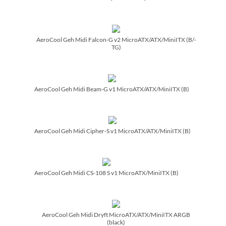
AeroCool Geh Midi Falcon-G v2 MicroATX/­ATX/­MiniITX (B/­
TG)
AeroCool Geh Midi Beam-G v1 MicroATX/­ATX/­MiniITX (B)
AeroCool Geh Midi Cipher-S v1 MicroATX/­ATX/­MiniITX (B)
AeroCool Geh Midi CS-108 S v1 MicroATX/­MiniITX (B)
AeroCool Geh Midi Dryft MicroATX/­ATX/­MiniITX ARGB
(black)