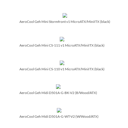
AeroCool Geh Mini Stormfront v1 MicroATX/­MiniITX (black)
AeroCool Geh Mini CS-111 v1 MicroATX/­MiniITX (black)
AeroCool Geh Mini CS-110 v1 MicroATX/­MiniITX (black)
AeroCool Geh Midi D501A-G-BK-V2 (B/­Wood/­ATX)
AeroCool Geh Midi D501A-G-WT-V2 (W/­Wood/­ATX)