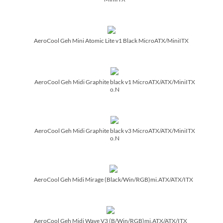
AeroCool Geh Mini Atomic Lite v1 Black MicroATX/­MiniITX
AeroCool Geh Midi Graphite black v1 MicroATX/­ATX/­MiniITX
o.N
AeroCool Geh Midi Graphite black v3 MicroATX/­ATX/­MiniITX
o.N
AeroCool Geh Midi Mirage (Black/­Win/­RGB)mi.ATX/­ATX/­ITX
AeroCool Geh Midi Wave V3 (B/­Win/­RGB)mi.ATX/­ATX/­ITX