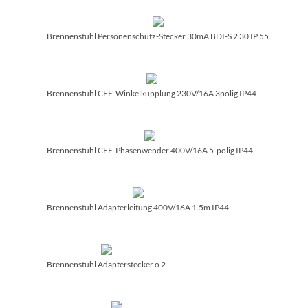
Brennenstuhl Personenschutz-Stecker 30mA BDI-S 2 30 IP 55
Brennenstuhl CEE-Winkelkupplung 230V/­16A 3polig IP44
Brennenstuhl CEE-Phasenwender 400V/­16A 5-polig IP44
Brennenstuhl Adapterleitung 400V/­16A 1.5m IP44
Brennenstuhl Adapterstecker o 2