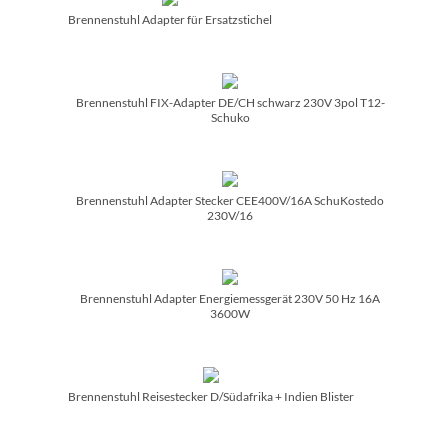
Brennenstuhl Adapter für Ersatzstichel
Brennenstuhl FIX-Adapter DE/­CH schwarz 230V 3pol T12-
Schuko
Brennenstuhl Adapter Stecker CEE400V/­16A SchuKostedo
230V/­16
Brennenstuhl Adapter Energiemessgerät 230V 50 Hz 16A
3600W
Brennenstuhl Reisestecker D/­Südafrika + Indien Blister