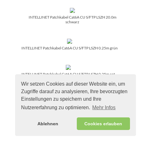
INTELLINET Patchkabel Cat6A CU S/­FTP LSZH 20.0m
schwarz
INTELLINET Patchkabel Cat6A CU S/­FTP LSZH 0.25m grün
INTELLINET Patchkabel Cat6A CU S/­FTP LSZH 0.25m rot
Wir setzen Cookies auf dieser Website ein, um
Zugriffe darauf zu analysieren, Ihre bevorzugten
Einstellungen zu speichern und Ihre
INTELLINET Patchkabel Cat6A CU S/­FTP LSZH 0.25m grau
Nutzererfahrung zu optimieren.
Mehr Infos
Ablehnen
Cookies erlauben
INTELLINET Patchkabel Cat6A CU S/­FTP LSZH 10.0m grau