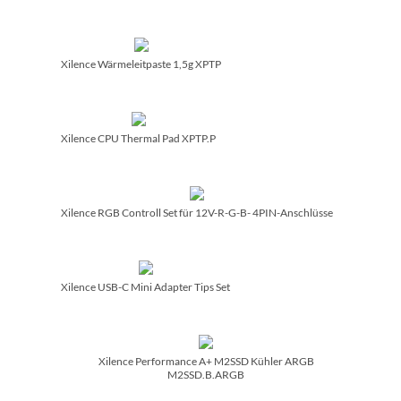
Xilence Wärmeleitpaste 1,5g XPTP
Xilence CPU Thermal Pad XPTP.P
Xilence RGB Controll Set für 12V-R-G-B- 4PIN-Anschlüsse
Xilence USB-C Mini Adapter Tips Set
Xilence Performance A+ M2SSD Kühler ARGB
M2SSD.B.ARGB