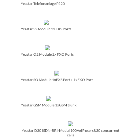
Yeastar Telefonanlage P520
Yeastar S2 Module 2x FXS Ports
Yeastar O2 Module 2x FXO Ports
Yeastar SO Module 1xFXS Port + 1xFXO Port
Yeastar GSM Module 1xGSM trunk
Yeastar D30 ISDN-BRI-Modul 100VoIP users&30 concurrent
calls